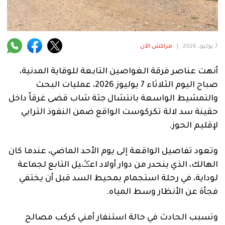
فنية
منوعة
7 يوليو، 2026
|
مراكش الآن
آراء
أنهت عناصر فرقة الغواصين التابعة للوقاية المدنية،
صباح اليوم الثلاثاء 7 يوليوز 2026، عمليات البحث
.
والتمشيط الواسعة بانتشال جثة شاب قضى غرقاً داخل
حقينة سد لالة تكركوست الواقع ضمن النفوذ الترابي
لإقليم الحوز.
وتعود تفاصيل الواقعة إلى يوم الأحد الماضي، عندما كان
الهالك، الذي ينحدر من دوار أولاد اعݣيل التابع لجماعة
لوداية، في رحلة استجمام بمحيط السد قبل أن يختفي
فجأة عن الأنظار وسط المياه.
وتسبب الحادث في حالة استنفار أمني كركب مصالح