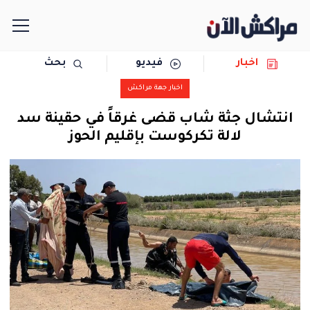
اخبار
فيديو
بحث
الرئيسية
اخبار جهة مراكش
مجتمع
انتشال جثة شاب قضى غرقاً في حقينة سد
لالة تكركوست بإقليم الحوز
سياسة
رياضة
حوادث
دولية
المرأة