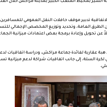
السير بمحيط الملعب الكبير بمدينة مراكش خلال الفتر
تفاقية تدبير موقف حافلات النقل العمومي للمسافرين
ن الطرق العامة، وتحديد وتوزيع المخصص الإجمالي للتسي
لمقاطعات برسم السنة المالية 2027، فضلاً عن تحويل وإعادة برمجة بعض اعتمادات ميزانية الجم
بة عقارية لفائدة جماعة مراكش، ودراسة اتفاقيات لدع
كرة السلة، إلى جانب اتفاقيات شراكة لدعم ميزانية تسي
لي.