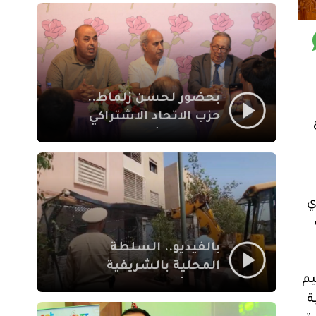
بمراكش
بحضور لحسن زلماط..
حزب الاتحاد الاشتراكي
للقوات الشعبية يفتتح
مقراً بمقاطعة سيدي
يوسف بن علي مراكش
ي
بالفيديو.. السلطة
المحلية بالشريفية
يم
بمراكش تتدخل لإزالة
ة
بنايات غير قانونية بإقامة