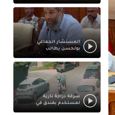
لإشكالات الملف
الاجتماعي في نقل
المحطة الطرقية إلى
العزوزية
المستشار الجماعي
بولحسن يطالب
بتوضيحات حول تعثر
أشغال شارع علال
الفاسي بمراكش
سرقة دراجة نارية
لمستخدم بفندق في
طريق الدار البيضاء