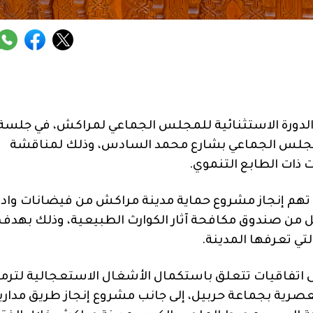
وم الأربعاء 8 يوليوز 2026، أشغال الدورة الاستثنائية للمجلس الجماعي لمراكش، في جلسة
مجلس الجماعي بشارع محمد السادس، وذلك لمناقشة
ذات الطابع التنموي.
 تهم إنجاز مشروع حماية مدينة مراكش من فيضانات واد
طار طلب المشاريع لسنة 2026، بتمويل من صندوق مكافحة آثار الكوارث الطبيعية، وذلك بهدف
لتي تعرفها المدينة.
 اتفاقيات تتعلق باستكمال الأشغال الاستعجالية لترم
لعصرية بجماعة حربيل، إلى جانب مشروع إنجاز طريق مداري