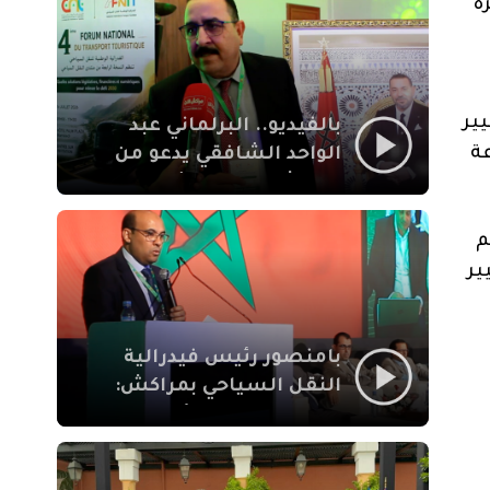
ة
الإيمان
ير
بالفيديو.. البرلماني عبد
اعة
الواحد الشافقي يدعو من
مراكش إلى تحديث ترسانة
النقل السياحي لمواكبة
رهان 2030
م
ير
بامنصور رئيس فيدرالية
النقل السياحي بمراكش:
جودة تجربة السائح
والاصلاح التشريعي
ركيزتان أساسيتان لكسب