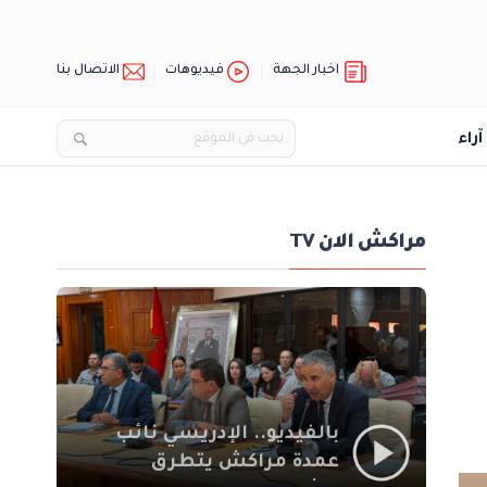
اخبار الجهة
فيديوهات
الاتصال بنا
آراء
مراكش الان TV
بالفيديو.. الإدريسي نائب
عمدة مراكش يتطرق