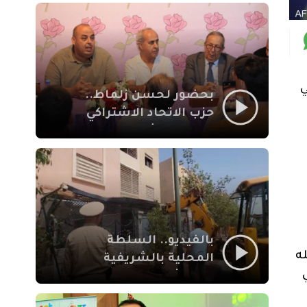
بمراكش
ي
بحضور لحسن زلماط..
حزب الاتحاد الاشتراكي
للقوات الشعبية يفتتح
مقراً بمقاطعة سيدي
يوسف بن علي مراكش
بالفيديو.. السلطة
ه
المحلية بالشريفية
بمراكش تتدخل لإزالة
بنايات غير قانونية بإقامة