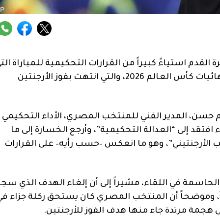
القدم استياءً كبيراً من القرارات التحكيمية للمباراة الت
جمعتهم بنظيرهم الأرجنتيني، برسم دور الـ16 من نهائيات كأس العالم 2026، والتي انتهت بفوز الأرجنتين
حسن، المدير الفني للمنتخب المصري، الأداء التحكيمي
افتقد إلى “العدالة التحكيمية”، وأرجع الخسارة إلى ما
الأرجنتيني”، وهو ما انعكس –حسب رأيه– على القرارات
الحاسمة في اللقاء، مشيراً إلى أن إلغاء الهدف الذي سجل
ً، وموضحاً أن المنتخب المصري كان يستحق ركلة جزاء في
لى هجمة مرتدة جاء منها هدف الفوز للأرجنتين.