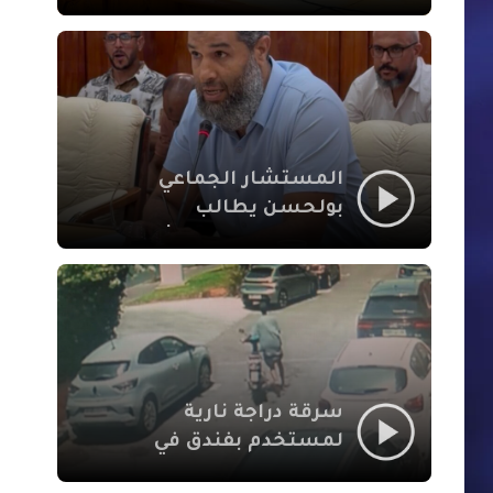
لإشكالات الملف
الاجتماعي في نقل
المحطة الطرقية إلى
العزوزية
المستشار الجماعي
بولحسن يطالب
بتوضيحات حول تعثر
أشغال شارع علال
الفاسي بمراكش
سرقة دراجة نارية
لمستخدم بفندق في
طريق الدار البيضاء