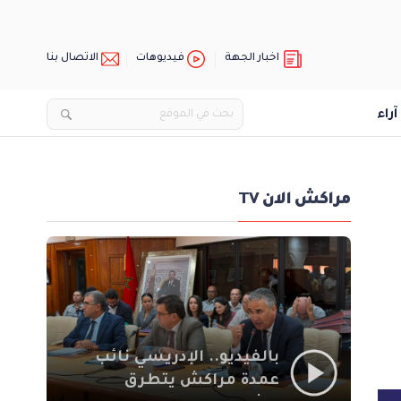
اخبار الجهة
فيديوهات
الاتصال بنا
آراء
مراكش الان TV
بالفيديو.. الإدريسي نائب
عمدة مراكش يتطرق