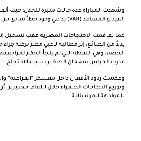
وشهدت المباراة عدة حالات مثيرة للجدل؛ حيث ألغى
الفيديو المساعد (VAR) بداعي وجود خطأ سابق من مروان عطية ضد المدافع ليساندرو مارتينيز.
كما تفاقمت الاحتجاجات المصرية عقب تسجيل إنزو
بدلاً من الضائع، إثر مطالبة لاعبي مصر بركلة جز
الخصم، وهي اللقطة التي لم يلجأ الحكم لمراجعتها
مدرب الحراس سعفان الصغير بسبب الاحتجاج.
وعكست ردود الأفعال داخل معسكر “الفراعنة” وال
وتوزيع البطاقات الصفراء خلال اللقاء، معتبرين أن
للمواجهة المونديالية.