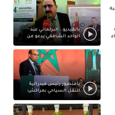
الإيمان
ية
بالفيديو.. البرلماني عبد
الواحد الشافقي يدعو من
ء
مراكش إلى تحديث ترسانة
النقل السياحي لمواكبة
رهان 2030
بامنصور رئيس فيدرالية
النقل السياحي بمراكش:
جودة تجربة السائح
والاصلاح التشريعي
ركيزتان أساسيتان لكسب