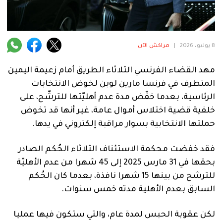
فنية
منوعة
8 يوليو، 2026
|
مراكش الآن
آراء
مهد القضاء الفرنسي الثلاثاء الطريق أمام زعيمة اليمين
المتطرف في فرنسا مارين لوبن لخوض الانتخابات
.
الرئاسية، بعدما خفّض مدة عدم أهليّتها للترشّح، على
خلفية قضية اختلاس أموال عامة، غير أنها قد تخوض
حملتها الانتخابية بسوار مراقبة إلكتروني في يدها.
فقد خفضت محكمة الاستئناف الثلاثاء الحُكم الصادر
بحقها في 31 مارس 2025 إلى 45 شهرا من عدم الأهليّة
للترشح من بينها 15 شهرا نافذة، بعدما كان الحُكم
السابق بعدم الأهلية مدته خمس سنوات.
لكن عقوبة الحبس لمدة عام، والتي ستكون فيها عمليا