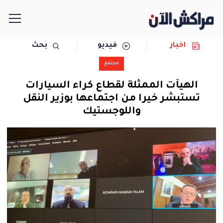
اخبار
فيديو
بحث
الرئيسية
مجتمع
مجتمع
الهيآت الممثلة لقطاع كراء السيارات
تستبشر خيرا من اجتماعها بوزير النقل
سياسة
واللوجستيك
رياضة
حوادث
دولية
المرأة