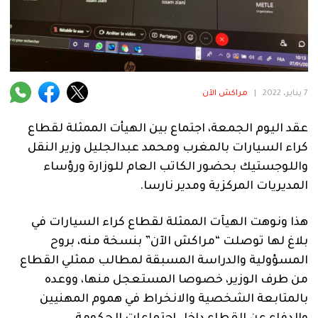
فنية
منوعة
آراء
7 يناير، 2022
|
مراكش الآن
عقد اليوم الجمعة، اجتماع بين الهيأت الممثلة لقطاع
.
كراء السيارات بالمغرب ومحمد عبدالجليل وزير النقل
واللوجستيك بحضور الكاتب العام للوزارة ورؤساء
المديريات المركزية ومدير نارسا.
هذا ونوهت الهيآت الممثلة لقطاع كراء السيارات في
بلاغ لها توصلت “مراكش الآن” بنسخة منه، بروح
المسؤولية والدراسة المسبقة لمطالب ممثلي القطاع
من طرف الوزير، خصوصا المستعجل منها، ووعده
بالمتابعة الشخصية والانخراط في هموم المهنيين