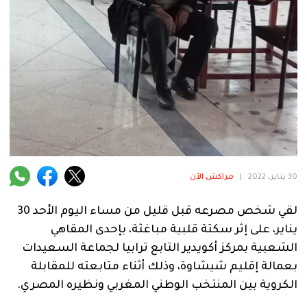
فنية
منوعة
آراء
.
30 يناير، 2022
|
مراكش الآن
لقي شخص مصرعه قبل قليل من مساء اليوم الأحد 30
يناير، على إثر سكتة قلبية مباغثة، بإحدى المقاهي
الشعبية بمركز أكويدير التابع ترابيا لجماعة السعيدات
بعمالة إقليم شيشاوة، وذلك أثناء متابعته للمقابلة
الكروية بين المنتخب الوطني المغربي ونظيره المصري.