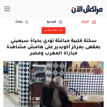
اخبار
فيديو
بحث
الرئيسية
اخبار جهة مراكش
مجتمع
سكتة قلبية مباغثة تودي بحياة سبعيني
بمقهى بمركز أكويدير على هامش مشاهدة
سياسة
مباراة المغرب ومصر
رياضة
حوادث
دولية
المرأة