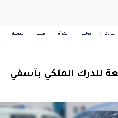
حوادث
دولية
المرأة
فنية
منوعة
 للدرك الملكي بآسفي