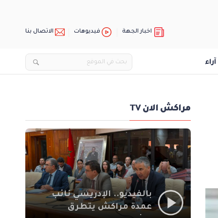
اخبار الجهة
فيديوهات
الاتصال بنا
آراء
مراكش الان TV
بالفيديو.. الإدريسي نائب
عمدة مراكش يتطرق