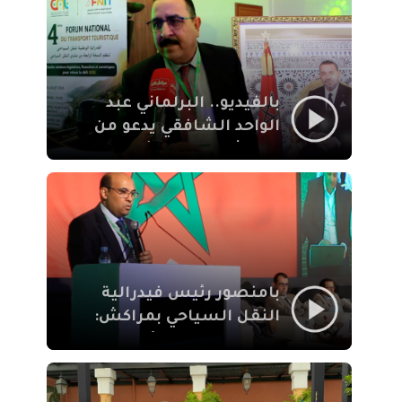
الإيمان
بالفيديو.. البرلماني عبد
الواحد الشافقي يدعو من
مراكش إلى تحديث ترسانة
النقل السياحي لمواكبة
رهان 2030
بامنصور رئيس فيدرالية
النقل السياحي بمراكش:
جودة تجربة السائح
والاصلاح التشريعي
ركيزتان أساسيتان لكسب