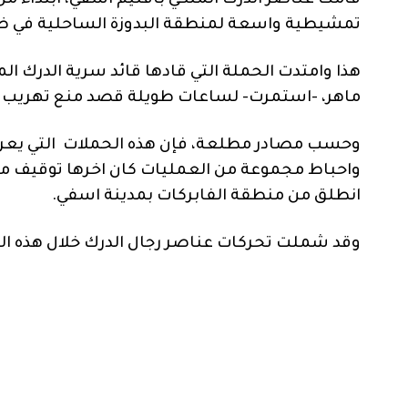
قامت عناصر الدرك الملكي باقليم آسفي، ابتداء
تمشيطية واسعة لمنطقة البدوزة الساحلية في ض
هذا وامتدت الحملة التي قادها قائد سرية الدرك 
ماهر، -استمرت- لساعات طويلة قصد منع تهريب ا
وحسب
مصادر
مطلعة،
فإن
هذه
الحملات
التي
يعر
واحباط
مجموعة
من
العمليات
كان
اخرها
توقيف
م
انطلق من منطقة الفابركات بمدينة اسفي
.
وقد
شملت
تحركات
عناصر
رجال
الدرك
خلال
هذه
ال