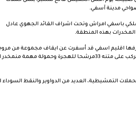
 من صبيحة يوم امس الخميس فاتح شتنبر، بشن حملات
واحي مدينة آسفي.
الملكي باسفي امراش وتحت اشراف القائد الجهوي عادل
لمخدرات بهذه المنطقة.
فها
اقليم
اسفي
قد
أسفرت
عن
ايقاف
مجموعة
من
مروج
ركب
على
متنه
33
مرشحا
للهجرة
وحمولة
مهمة
من
مخدر
ا
حملات
التمشيطية،
العديد
من
الدواوير
والنقط
السوداء
ا