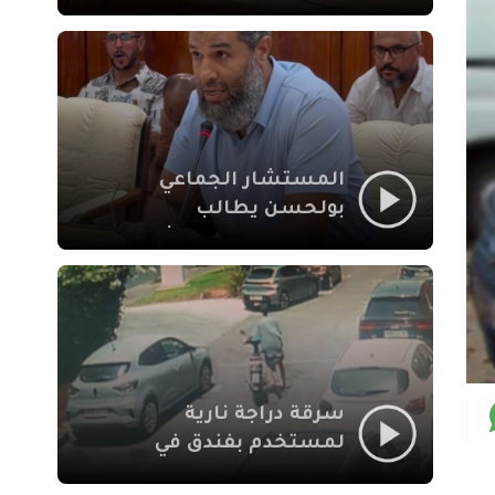
لإشكالات الملف
الاجتماعي في نقل
المحطة الطرقية إلى
العزوزية
المستشار الجماعي
بولحسن يطالب
بتوضيحات حول تعثر
أشغال شارع علال
الفاسي بمراكش
سرقة دراجة نارية
لمستخدم بفندق في
طريق الدار البيضاء