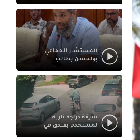
لإشكالات الملف
الاجتماعي في نقل
المحطة الطرقية إلى
العزوزية
المستشار الجماعي
بولحسن يطالب
بتوضيحات حول تعثر
أشغال شارع علال
الفاسي بمراكش
سرقة دراجة نارية
لمستخدم بفندق في
طريق الدار البيضاء