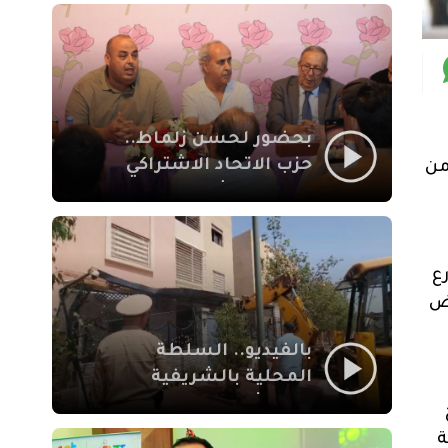
بمراكش
بحضور لحسن زلماط..
حزب الاتحاد الاشتراكي
ة من
للقوات الشعبية يفتتح
مقراً بمقاطعة سيدي
يوسف بن علي مراكش
ع
يض
بالفيديو.. السلطة
المحلية بالشريفية
بمراكش تتدخل لإزالة
بنايات غير قانونية بإقامة
ة