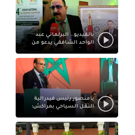
الإيمان
بالفيديو.. البرلماني عبد
الواحد الشافقي يدعو من
مراكش إلى تحديث ترسانة
النقل السياحي لمواكبة
رهان 2030
بامنصور رئيس فيدرالية
النقل السياحي بمراكش:
جودة تجربة السائح
والاصلاح التشريعي
ركيزتان أساسيتان لكسب