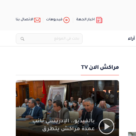
اخبار الجهة
فيديوهات
الاتصال بنا
آراء
مراكش الان TV
بالفيديو.. الإدريسي نائب
عمدة مراكش يتطرق