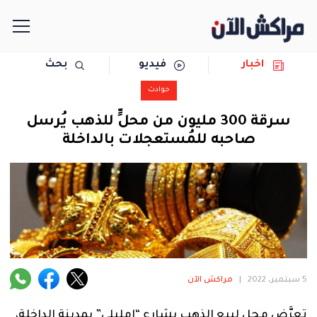
اخبار
فيديو
بحث
الرئيسية
حوادث
مجتمع
سرقة 300 مليون من محلٍّ للذهب يُرسل
صاحبه للمُستعجلات بالداخلة
سياسة
رياضة
حوادث
دولية
5 سبتمبر، 2022
|
مراكش الآن
المرأة
تعرَّض محل لبيع الذهب بشارع “امليلي” بمدينة الداخلة،