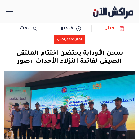
اخبار
فيديو
بحث
الرئيسية
اخبار جهة مراكش
مجتمع
سجن الأوداية يحتضن اختتام الملتقى
الصيفي لفائدة النزلاء الأحداث +صور
سياسة
رياضة
حوادث
دولية
المرأة