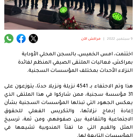
فنية
منوعة
آراء
9 سبتمبر، 2022
|
مراكش الآن
اختتمت، امس الخميس، بالسجن المحلي الأوداية
.
بمراكش، فعاليات الملتقى الصيفي المنظم لفائدة
النزلاء الأحداث بمختلف المؤسسات السجنية.
هذا وتم الاحتفاء بـ 4541 نزيلة ونزيلا حدثا، يتوزعون على
31 مؤسسة سجنية، ممن شاركوا في هذا الملتقى الذي
يعكس الجهود التي تبذلها المؤسسات السجنية بشأن
إعادة إدماج نزلائها، والتكريس الفعلي للحقوق
الاجتماعية والثقافية بين صفوفهم، ومن ثمة، ترسيخ
المثل والقيم التي ما تفتأ المندوبية تشيعها في
المؤسسات التابعة لها.