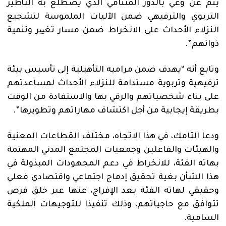
ينم عن وعي بالدور المتنامي الذي يضطلع به التأطير
التربوي والترفيهي ضمن الآليات الملموسة لتشجيع
النزلاء الأحداث على الانخراط ضمن مسار تغییر وتنمية
ذواتهم”.
وتابع أنه “يهدف ضمن مراميه التأهيلية إلى تأسيس بيئة
ترفيهية وتربوية مستدامة للنزلاء الأحداث لمساعدتهم
على بناء شخصياتهم والرقي بها والاستفادة من الوقت
بطريقة إيجابية من أجل اكتشاف مهاراتهم وتطويرها”.
ودعا التامك، في هذا الاتجاه، مختلف القطاعات المعنية
والهيئات والفاعلين وجمعيات المجتمع المدني المهتمة
بهاته الفئة، للانخراط في دعم المجهودات المبذولة في
هذا الشأن بغية تحقيق إدماج اجتماعي واقتصادي فعلي
وحقيقي لهاته الفئة بعد الإفراج، عنها عبر خلق فرص
تتوافق مع حاجياتهم، وذلك تنفيذا للتوجيهات الملكية
السامية.