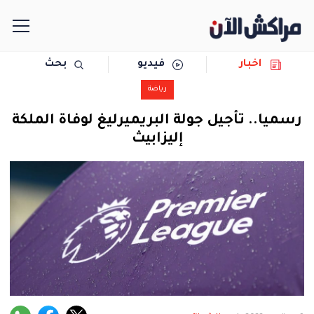
اخبار
فيديو
بحث
الرئيسية
رياضة
مجتمع
رسميا.. تأجيل جولة البريميرليغ لوفاة الملكة
إليزابيث
سياسة
رياضة
حوادث
دولية
المرأة