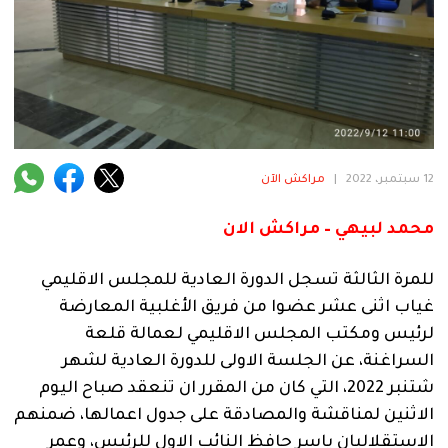
فنية
منوعة
آراء
12 سبتمبر، 2022
|
مراكش الآن
.
محمد لبيهي – مراكش الان
للمرة الثالثة تسجل الدورة العادية للمجلس الاقليمي
غياب اثنى عشر عضوا من فريق الأغلبية المعارضة
لرئيس ومكتب المجلس الاقليمي لعمالة قلعة
السراغنة، عن الجلسة الاولى للدورة العادية لشهر
شتنبر 2022، التي كان من المقرر ان تنعقد صباح اليوم
الاثنين لمناقشة والمصادقة على جدول اعمالها، ضمنهم
الاستقلاليان ياسر حافظ النائب الاول للرئيس، وعمر