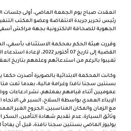
انعقدت صباح يوم الجمعة الماضي، أولى جلسات 
رئيس تحرير جريدة الانتفاضة وعضو المكتب التنفي
الجهوية للصحافة الالكترونية بجهة مراكش آسفي، و
وقررت هيئة الحكم بمحكمة الاستئناف بآسفي، المنع
القضية إلى تاريخ 07 أكتوب
تغيبوا بالرغم من استدعائهم وعلمهم بتاريخ انعق
وكانت المحكمة الابتدائية بالصويرة أصدرت حكما ي
بسنتين سجنا نافذا وغرامة مالية، بعدما تمت متا
عموميين أثناء قيامهم بعملهم، نشر ادعاءات ووقا
الإيذاء العمدي بواسطة السلاح، السير في الاتجاه
مع الزمان والمكان المناسبين، الجروح الغير العمدي
وثائق السيارة، عدم تقديم شهادة التأمين، السكر ا
يوليوز الماضي بسنتين سجنا نافذة، قبل أن يفاجأ ا