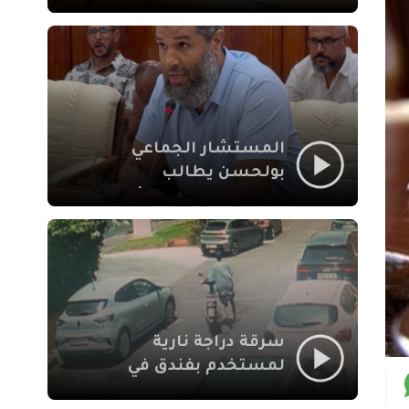
لإشكالات الملف
الاجتماعي في نقل
المحطة الطرقية إلى
العزوزية
المستشار الجماعي
بولحسن يطالب
بتوضيحات حول تعثر
أشغال شارع علال
الفاسي بمراكش
سرقة دراجة نارية
لمستخدم بفندق في
طريق الدار البيضاء