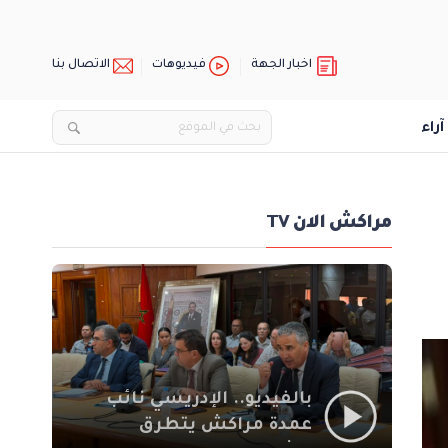
اخبار الجهة
فيديوهات
الاتصال بنا
آراء
مراكش الان TV
بالفيديو.. الإدريسي نائب
عمدة مراكش يتطرق