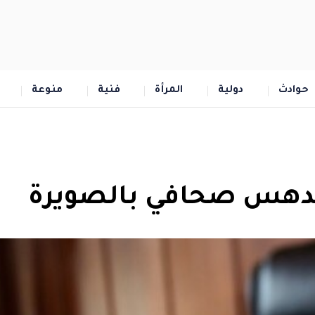
حوادث
دولية
المرأة
فنية
منوعة
بدهس صحافي بالصويرة