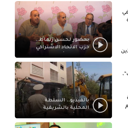
بمراكش
في
بحضور لحسن زلماط..
حزب الاتحاد الاشتراكي
ذين
للقوات الشعبية يفتتح
مقراً بمقاطعة سيدي
يوسف بن علي مراكش
”،
بالفيديو.. السلطة
م
المحلية بالشريفية
بمراكش تتدخل لإزالة
بنايات غير قانونية بإقامة