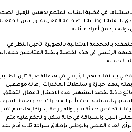
الاستئناف في قضية الشاب المتهم بدهس الزميل الصح
دي للنقابة الوطنية للصحافة المغربية، ورئيس الجمعية
العديد من أفراد عائلته.
قدة بالمحكمة الابتدائية بالصويرة، تأجيل النظر في
ر 2022، لإعادة استدعاء المتهم الرئيسي في هذه القضية وبقية المتابعين معه، ال
اد الجلسة.
قضي بإدانة المتهم الرئيسي في هذه القضية “ابن الطبيب
بعته بتهم: حيازة واستهلاك المخدرات، إهانة موظفين
ئع كاذبة بقصد التشهير، عدم الامتثال لأعمال التحقق،
 الممنوع، السياقة تحت تأثير المخدرات، عدم ضبط السرعة
ة الناتجة عن حادثة سير والفرار عقب ارتكابها، عدم تقدي
لعلني البين والسياقة في حالة سكر، والحكم عليه متم
لرأي العام المحلي والوطني بإطلاق سراحه ثلاث أيام بعد