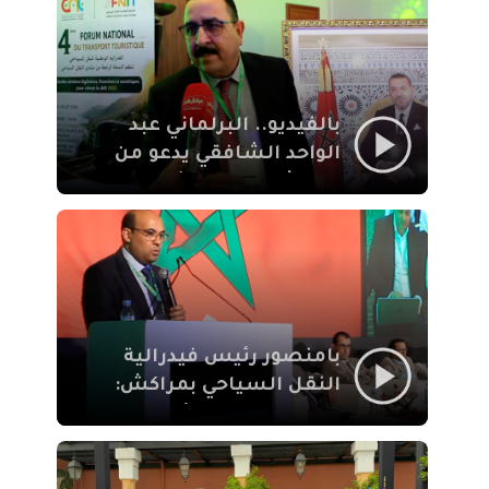
الإيمان
بالفيديو.. البرلماني عبد
الواحد الشافقي يدعو من
مراكش إلى تحديث ترسانة
النقل السياحي لمواكبة
رهان 2030
بامنصور رئيس فيدرالية
النقل السياحي بمراكش:
جودة تجربة السائح
والاصلاح التشريعي
ركيزتان أساسيتان لكسب