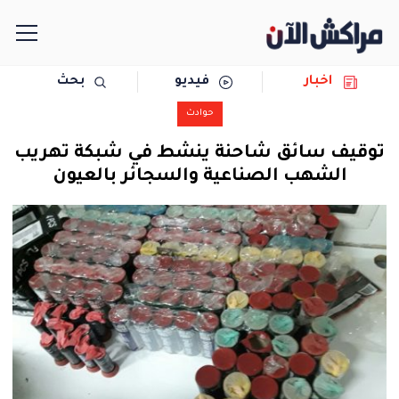
اخبار
فيديو
بحث
الرئيسية
حوادث
مجتمع
توقيف سائق شاحنة ينشط في شبكة تهريب
الشهب الصناعية والسجائر بالعيون
سياسة
رياضة
حوادث
دولية
المرأة