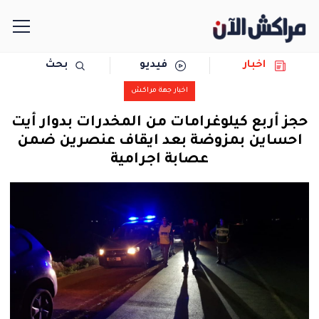
اخبار
فيديو
بحث
الرئيسية
اخبار جهة مراكش
مجتمع
حجز أربع كيلوغرامات من المخدرات بدوار أيت
احساين بمزوضة بعد ايقاف عنصرين ضمن
سياسة
عصابة اجرامية
رياضة
حوادث
دولية
المرأة