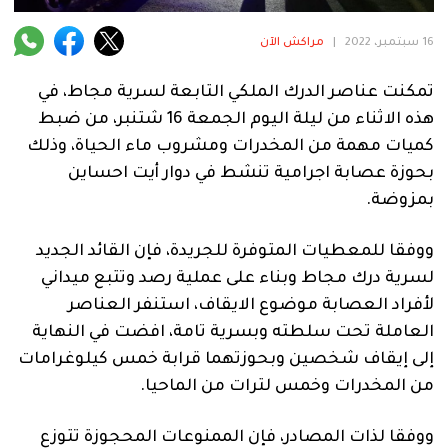
فنية
16 سبتمبر، 2022
|
مراكش الآن
منوعة
تمكنت عناصر الدرك الملكي التابعة لسرية مجاط، في
آراء
هذه الاثناء من ليلة اليوم الجمعة 16 شتنبر، من ضبط
كميات مهمة من المخدرات ومشروب ماء الحياة، وذلك
بحوزة عصابة اجرامية تنشط في دوار أيت احساين
.
بمزوضة.
ووفقا للمعطيات المتوفرة للجريدة، فإن القائد الجديد
لسرية درك مجاط وبناء على عملية رصد وتتبع ميداني
لأفراد العصابة موضوع الايقاف، استنفر العناصر
العاملة تحت سلطته وبسرية تامة، افضت في النهاية
إلى إيقاف شخصين وبحوزتهما قرابة خمس كيلوغرامات
من المخدرات وخمس لترات من الماحيا.
ووفقا لذات المصادر، فإن الممنوعات المحجوزة تتوزع