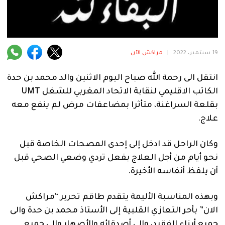
فنية
منوعة
آراء
19 سبتمبر، 2022
|
مراكش الآن
انتقل الى رحمة الله صباح اليوم الاثنين والد محمد بن حدة
الكاتب الاقليمي لنقابة الاتحاد المغربي للشغل UMT
.
بقلعة السراغنة، متأثرا بمضاعفات مرض لم ينفع معه
علاج.
وكان الراحل قد ادخل إلى إحدى المصحات الخاصة قبل
نحو أيام من أجل العلاج بفعل تردي وضعي الصحي قبل
أن يلفظ أنفاسه الأخيرة.
وبهذه المناسبة الأليمة يتقدم طاقم تحرير “مراكش
الان” بأحر التعازي القلبية إلى الأستاذ محمد بن حدة والى
جميع أبناء الفقيد، والى أصدقائه والأصهار والى جميع