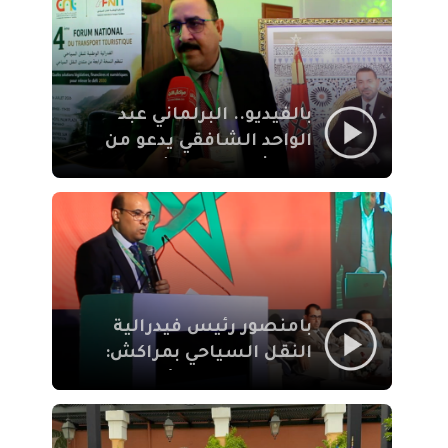
الإيمان
بالفيديو.. البرلماني عبد
الواحد الشافقي يدعو من
مراكش إلى تحديث ترسانة
النقل السياحي لمواكبة
رهان 2030
بامنصور رئيس فيدرالية
النقل السياحي بمراكش:
جودة تجربة السائح
والاصلاح التشريعي
ركيزتان أساسيتان لكسب