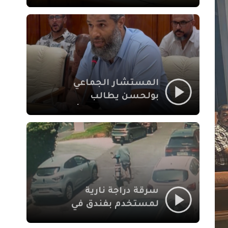
لإشكالات الملف
الاجتماعي في نقل
المحطة الطرقية إلى
العزوزية
المستشار الجماعي
بولحسن يطالب
بتوضيحات حول تعثر
أشغال شارع علال
الفاسي بمراكش
سرقة دراجة نارية
لمستخدم بفندق في
طريق الدار البيضاء