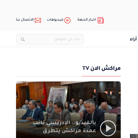
اخبار الجهة
فيديوهات
الاتصال بنا
آراء
مراكش الان TV
بالفيديو.. الإدريسي نائب
عمدة مراكش يتطرق