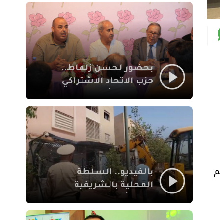
بمراكش
بحضور لحسن زلماط..
حزب الاتحاد الاشتراكي
للقوات الشعبية يفتتح
مقراً بمقاطعة سيدي
يوسف بن علي مراكش
بالفيديو.. السلطة
و من اقليم
المحلية بالشريفية
بمراكش تتدخل لإزالة
بنايات غير قانونية بإقامة