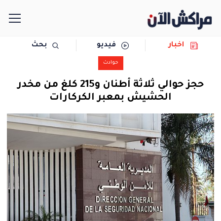
اخبار
فيديو
بحث
الرئيسية
حوادث
مجتمع
حجز حوالي ثلاثة أطنان و215 كلغ من مخدر
الحشيش بمعبر الكركارات
سياسة
رياضة
حوادث
دولية
المرأة