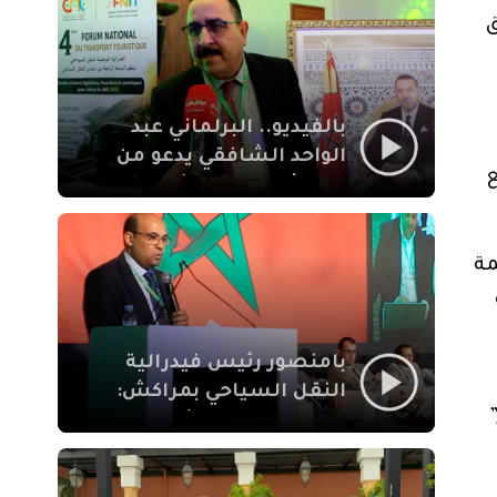
الإيمان
ق
بالفيديو.. البرلماني عبد
الواحد الشافقي يدعو من
ع
مراكش إلى تحديث ترسانة
النقل السياحي لمواكبة
رهان 2030
مة
بامنصور رئيس فيدرالية
النقل السياحي بمراكش:
جودة تجربة السائح
والاصلاح التشريعي
ركيزتان أساسيتان لكسب