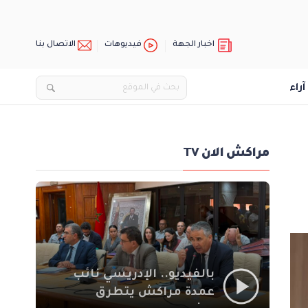
اخبار الجهة
فيديوهات
الاتصال بنا
آراء
مراكش الان TV
بالفيديو.. الإدريسي نائب
عمدة مراكش يتطرق