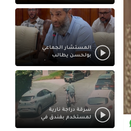
لإشكالات الملف
الاجتماعي في نقل
المحطة الطرقية إلى
العزوزية
المستشار الجماعي
بولحسن يطالب
بتوضيحات حول تعثر
أشغال شارع علال
الفاسي بمراكش
سرقة دراجة نارية
لمستخدم بفندق في
طريق الدار البيضاء