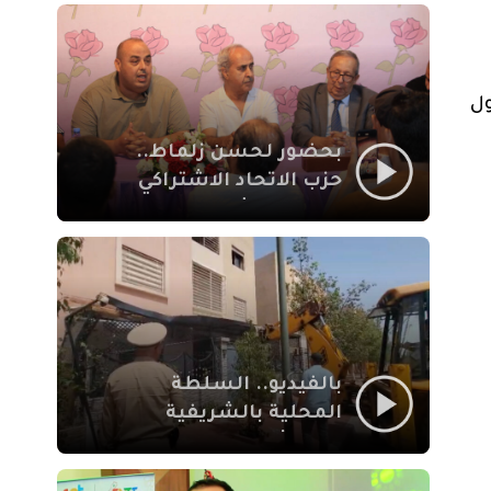
بمراكش
ول
بحضور لحسن زلماط..
حزب الاتحاد الاشتراكي
للقوات الشعبية يفتتح
مقراً بمقاطعة سيدي
يوسف بن علي مراكش
بالفيديو.. السلطة
المحلية بالشريفية
بمراكش تتدخل لإزالة
بنايات غير قانونية بإقامة