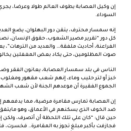
إن وكيل العصابة يطوف العالم طولا وعرضا، يجري 
السوداء.
إنه سمسار محترف، يتقن دور البهلوان، يضع العد
كل دور “تقرير مصير الشعوب، حقوق الإنسان، نصرة 
الفراعنة، أحاديث ملفقة… والعديد من الترهات”، ي
صوت المظلومين، حتى يكاد بعض المغفلين يخالونه
الناس في بلد سمسار العصابة، يعانون الفقر وضن
خبز أو لتر حليب وماء، إنهم شعب مقهور ومغلوب عل
الجموع الفقيرة أن موعدهم الجنة لأن شعب الشهدا
إن العصابة تمارس مقامرة مرضية، مما يدفعهم إل
ضد الخوف الذي يسكنهم في الأعماق، وهو مايتفق ل
حين قال: “كان علي تلك اللحظة أن أتصرف، ولكن إح
فجازفت بأكبر مبلغ تجوز به المقامرة.. فخسرت، فا