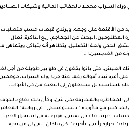
وراء السراب محملا بالحقائب المالية وشيكات الصنادي
يد من الأقنعة على وجهه، ويرتدي قبعات حسب متطلبات
المظلومين، البحث عن الجماجم، ريع الذاكرة، نعال
عشق الحكي ولغة التضليل، يتظاهر أنه يتباكى ويتماهى م
 من القديسين.!!..
ك العيش، حتى باتوا يقفون في طوابير طويلة من أجل لق
ى أمره تبدد أمواله رغما عنه جريا وراء السراب، موهمين
ء لايحاسب بل سيدخلون إلى النعيم من كل الأبواب.
ى المخاطرة والمجازفة بكل شئ، وكأن ذلك دفاع بالخوف
حد كبير مع ماأورده ” ديستوفسكي” في روايته” المقامر”
ساسا غريبا قام في نفسي، هو رغبة في استفزاز القدر..
زدادت حرارة رأسي فأخرجت كل ماكان تبقى لي من نقود