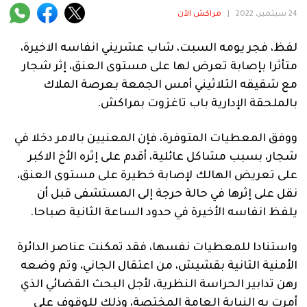
فنية
24 سبتمبر، 2022
|
مراكش الآن
منوعة
لفظ، فجر يومه السبت، شاب عشريني انفاسه الاخيرة،
متأثرا بإصابة تعرض لها على مستوى العنق، إثر شجار
آراء
مع شقيقه الثلاثيني أمس الجمعة بعرصة الملاك
بالملحقة الإدارية باب تاغزوت بمراكش.
.
ووفق المعطيات المتوفرة، فإن المعنيين بالامر دخلا في
شجار، بسبب مشاكل عائلية، أقدم على إثره الأخ الاكبر
على تعريض الهالك لإصابة خطيرة على مستوى العنق،
نقل على إثرها في حالة حرجة إلى المستشفى قبل أن
يلفظ انفاسه الأخيرة في حدود الساعة الثانية صباحا.
واستنادا للمعطيات نفسها، فقد تمكنت عناصر الدائرة
الأمنية الثانية بقشيش، من اعتقال الجاني، وتم وضعه
رهن تدابير الحراسة النظرية، لأجل البحث القضائي الذي
أمرت به النيابة العامة المختصة، وذلك للوقوف على