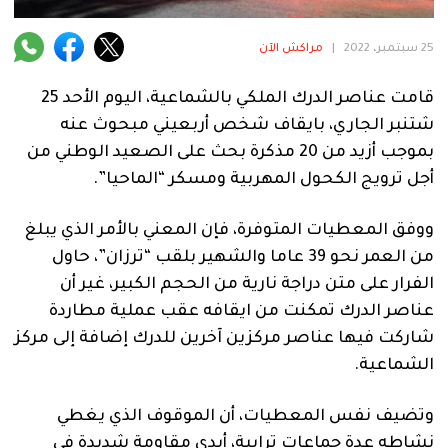
فنية
25 سبتمبر، 2022
|
مراكش الآن
منوعة
قامت عناصر الدرك الملكي بالشماعية، اليوم الأحد 25
آراء
شتنبر الجاري، بايقاف شخص أربعيني مبحوث عنه
بموجب أزيد من 20 مذكرة بحث على الصعيد الوطني من
أجل ترويج الكحول المهربية ومسكر “الماحيا”.
.
ووفق المعطيات المتوفرة، فإن المعني بالأمر الذي يبلغ
من العمر نحو 39 عاما والشهير بلقب “ترزان”، حاول
الفرار على متن دراجة نارية من الحجم الكبير، غير أن
عناصر الدرك تمكنت من ايقافه عقب عملية مطاردة
شاركت فيها عناصر مركزين آخرين للدرك إضافة إلى مركز
الشماعية.
وتضيف نفس المعطيات، أن الموقوف الذي يغطي
نشاطه عدة جماعات ترابية، أبدى مقاومة شديدة في