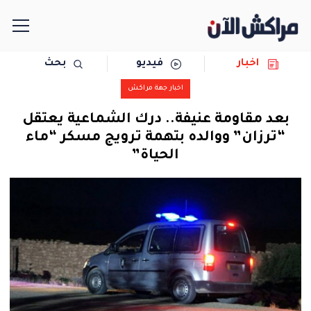
اخبار
فيديو
بحث
الرئيسية
اخبار جهة مراكش
مجتمع
بعد مقاومة عنيفة.. درك الشماعية يعتقل
“ترزان” ووالده بتهمة ترويج مسكر “ماء
سياسة
الحياة”
رياضة
حوادث
دولية
المرأة