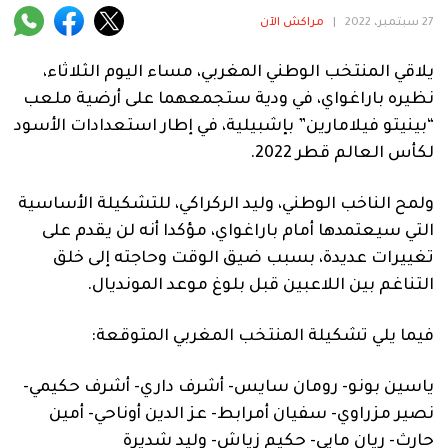
فنية
27 سبتمبر، 2022
|
مراكش الآن
منوعة
يلاقي المنتخب الوطني المغربي، مساء اليوم الثلاثاء،
نظيره باراغواي، في ودية ستجمعهما على أرضية ملعب
آراء
“بينيتو فيلامارين” بإشبيلية، في إطار استعدادات الأسود
لكأس العالم قطر 2022.
.
ولمح الناخب الوطني، وليد الركراكي، للتشكيلة الأساسية
التي سيعتمدها أمام باراغواي، مؤكدا أنه لن يقدم على
تغييرات عديدة، بسبب ضيق الوقت وحاجته إلى خلق
التناغم بين اللاعبين قبل بلوغ موعد المونديال.
فيما يلي تشكيلة المنتخب المغربي المتوقعة:
ياسين بونو- رومان سايس- أشرف داري- أشرف حكيمي-
نصير مزراوي- سفيان أمرابط- عز الدين أوناحي- أمين
حارث- ريان مايي- حكيم زياش- وليد شديرة