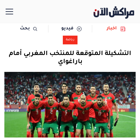
اخبار
فيديو
بحث
الرئيسية
رياضة
مجتمع
التشكيلة المتوقعة للمنتخب المغربي أمام
باراغواي
سياسة
رياضة
حوادث
دولية
المرأة