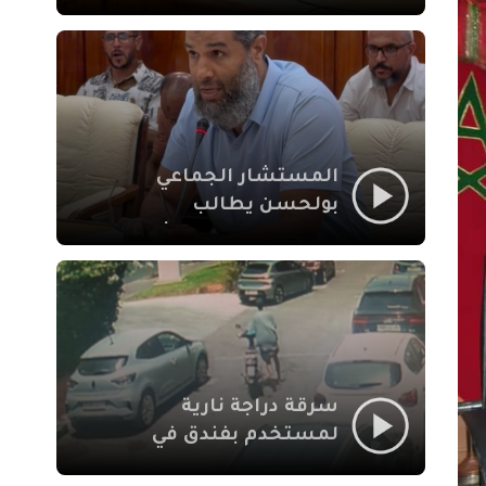
لإشكالات الملف
الاجتماعي في نقل
المحطة الطرقية إلى
العزوزية
المستشار الجماعي
بولحسن يطالب
بتوضيحات حول تعثر
أشغال شارع علال
الفاسي بمراكش
سرقة دراجة نارية
لمستخدم بفندق في
طريق الدار البيضاء