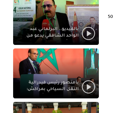
الإيمان
ران الدعم لتحديد سعر التذكرة ذهابا وإياب في 5000
بالفيديو.. البرلماني عبد
الواحد الشافقي يدعو من
مراكش إلى تحديث ترسانة
النقل السياحي لمواكبة
رهان 2030
بامنصور رئيس فيدرالية
النقل السياحي بمراكش:
جودة تجربة السائح
والاصلاح التشريعي
ركيزتان أساسيتان لكسب