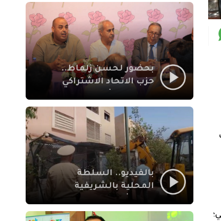
بمراكش
بحضور لحسن زلماط..
حزب الاتحاد الاشتراكي
للقوات الشعبية يفتتح
مقراً بمقاطعة سيدي
يوسف بن علي مراكش
بالفيديو.. السلطة
المحلية بالشريفية
بمراكش تتدخل لإزالة
بنايات غير قانونية بإقامة
؛