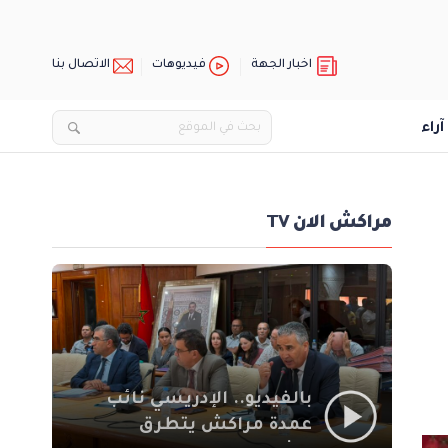
اخبار الجهة
فيديوهات
الاتصال بنا
آراء
مراكش الان TV
بالفيديو.. الإدريسي نائب
عمدة مراكش يتطرق