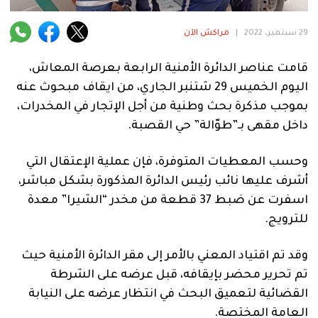
فنية
29 سبتمبر، 2022
|
مراكش الآن
منوعة
قامت عناصر الدائرة الأمنية الرابعة بعرصة المعاش،
آراء
اليوم الخميس 29 شتنبر الجاري، من ايقاف مبحوث عنه
بموجب مذكرة بحث وطنية من أجل الإتجار في المخدرات،
داخل مقهى بـ”طوّالة” حي القصبة.
.
وحسب المعطيات المتوفرة، فإن عملية الإعتقال التي
أشرف عليها نائب رئيس الدائرة المذكورة بشكل مباشر،
اسفرت عن ضبط 37 قطعة من مخدر “الشيرا” معدة
للترويج.
وقد تم اقتياد المعني بالأمر إلى مقر الدائرة الأمنية حيث
تم تحرير محضر بإيقافه، قبل عرضه على الشرطة
القضائية لتعميق البحث في انتظار عرضه على النيابة
العامة المختصة.