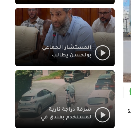
لإشكالات الملف
الاجتماعي في نقل
المحطة الطرقية إلى
العزوزية
المستشار الجماعي
بولحسن يطالب
بتوضيحات حول تعثر
أشغال شارع علال
الفاسي بمراكش
سرقة دراجة نارية
ة
لمستخدم بفندق في
طريق الدار البيضاء