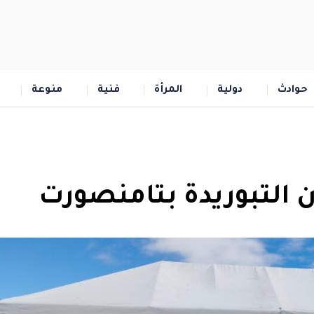
حوادث
دولية
المرأة
فنية
منوعة
 التبوريدة بتامنصورت