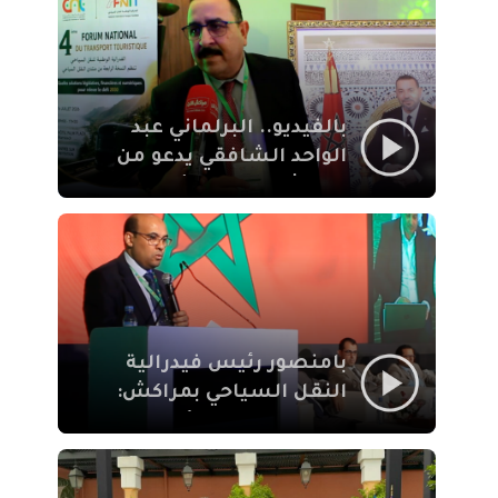
الإيمان
بالفيديو.. البرلماني عبد
الواحد الشافقي يدعو من
مراكش إلى تحديث ترسانة
النقل السياحي لمواكبة
رهان 2030
بامنصور رئيس فيدرالية
النقل السياحي بمراكش:
جودة تجربة السائح
والاصلاح التشريعي
ركيزتان أساسيتان لكسب