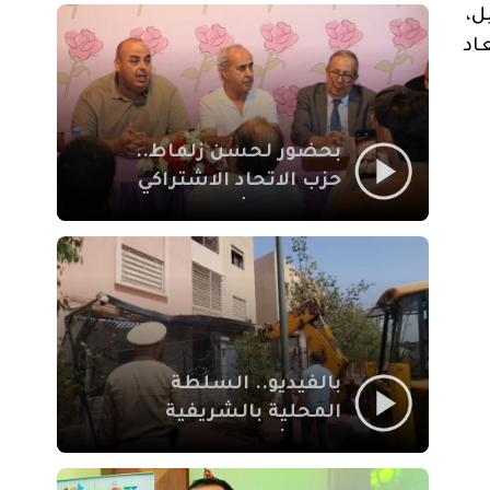
بمراكش
ل،
اد
بحضور لحسن زلماط..
حزب الاتحاد الاشتراكي
للقوات الشعبية يفتتح
مقراً بمقاطعة سيدي
يوسف بن علي مراكش
بالفيديو.. السلطة
المحلية بالشريفية
بمراكش تتدخل لإزالة
بنايات غير قانونية بإقامة