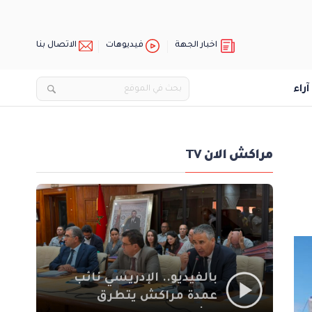
اخبار الجهة
فيديوهات
الاتصال بنا
آراء
مراكش الان TV
بالفيديو.. الإدريسي نائب
عمدة مراكش يتطرق