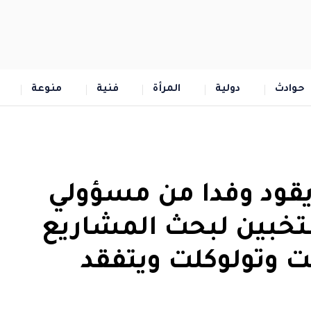
حوادث
دولية
المرأة
فنية
منوعة
قود وفدا من مسؤولي
نتخبين لبحث المشاريع
ت وتولوكلت ويتفقد