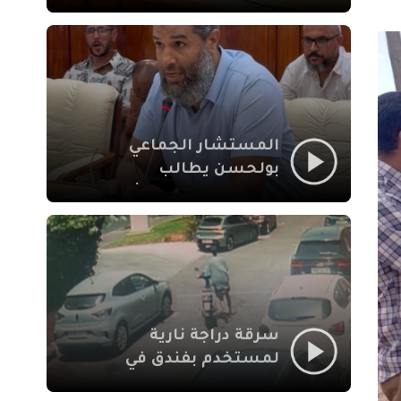
لإشكالات الملف
الاجتماعي في نقل
المحطة الطرقية إلى
العزوزية
المستشار الجماعي
بولحسن يطالب
بتوضيحات حول تعثر
أشغال شارع علال
الفاسي بمراكش
سرقة دراجة نارية
لمستخدم بفندق في
طريق الدار البيضاء