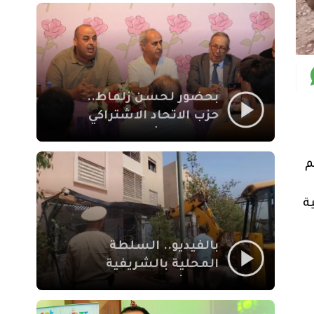
بمراكش
بحضور لحسن زلماط..
حزب الاتحاد الاشتراكي
للقوات الشعبية يفتتح
مقراً بمقاطعة سيدي
م
يوسف بن علي مراكش
ة
بالفيديو.. السلطة
المحلية بالشريفية
بمراكش تتدخل لإزالة
بنايات غير قانونية بإقامة