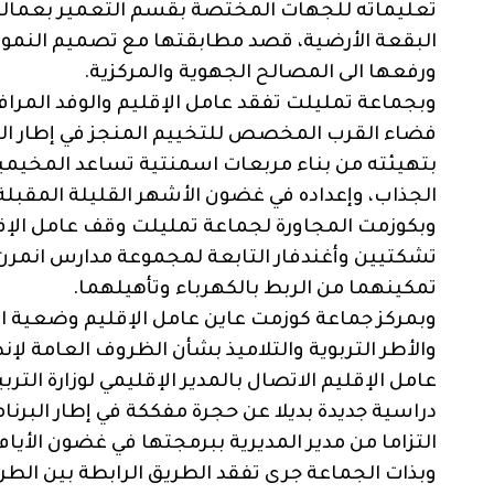
تعليماته للجهات المختصة بقسم التعمير بعمالة 
البقعة الأرضية، قصد مطابقتها مع تصميم النمو ال
ورفعها الى المصالح الجهوية والمركزية.
وبجماعة تمليلت تفقد عامل الإقليم والوفد المر
فضاء القرب المخصص للتخييم المنجز في إطار الب
بتهيئته من بناء مربعات اسمنتية تساعد المخيمي
الجذاب، وإعداده في غضون الأشهر القليلة المقبل
وبكوزمت المجاورة لجماعة تمليلت وقف عامل الإق
تشكتيين وأغندفار التابعة لمجموعة مدارس انمرن،
تمكينهما من الربط بالكهرباء وتأهيلهما.
وبمركز جماعة كوزمت عاين عامل الإقليم وضعية ا
والأطر التربوية والتلاميذ بشأن الظروف العامة لإ
عامل الإقليم الاتصال بالمدير الإقليمي لوزارة التر
دراسية جديدة بديلا عن حجرة مفككة في إطار البرنام
التزاما من مدير المديرية ببرمجتها في غضون الأيام
وبذات الجماعة جرى تفقد الطريق الرابطة بين الطر