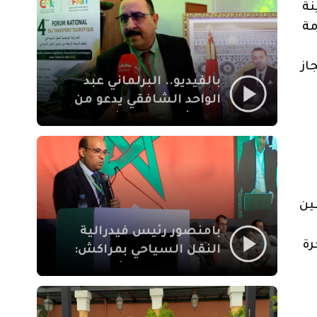
الإيمان
نة
مة
از
بالفيديو.. البرلماني عبد
الواحد الشافقي يدعو من
مراكش إلى تحديث ترسانة
النقل السياحي لمواكبة
رهان 2030
ين
بامنصور رئيس فيدرالية
رة
النقل السياحي بمراكش:
جودة تجربة السائح
والاصلاح التشريعي
ركيزتان أساسيتان لكسب