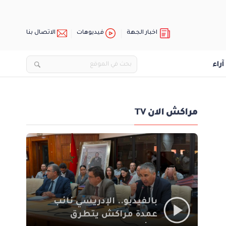
اخبار الجهة
فيديوهات
الاتصال بنا
آراء
مراكش الان TV
بالفيديو.. الإدريسي نائب
عمدة مراكش يتطرق