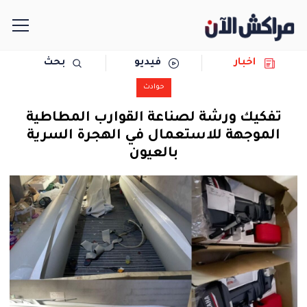
اخبار
فيديو
بحث
الرئيسية
حوادث
مجتمع
تفكيك ورشة لصناعة القوارب المطاطية
الموجهة للاستعمال في الهجرة السرية
سياسة
بالعيون
رياضة
حوادث
دولية
المرأة