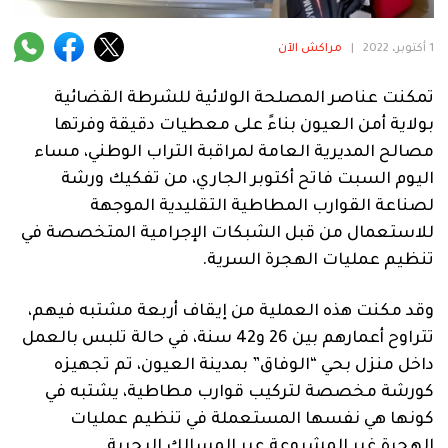
فنية
1 أكتوبر، 2022
|
مراكش الآن
منوعة
تمكنت عناصر المصلحة الولائية للشرطة القضائية
آراء
بولاية أمن العيون بناءً على معطيات دقيقة وفرتها
مصالح المديرية العامة لمراقبة التراب الوطني، مساء
اليوم السبت فاتح أكتوبر الجاري، من تفكيك ورشة
.
لصناعة القوارب المطاطية التقليدية الموجهة
للاستعمال من قبل الشبكات الإجرامية المتخصصة في
تنظيم عمليات الهجرة السرية.
وقد مكنت هذه العملية من إيقاف أربعة مشتبه فيهم،
تتراوح أعمارهم بين 26 و42 سنة، في حالة تلبس بالعمل
داخل منزل بحي “الوفاق” بمدينة العيون، تم تجهيزه
كورشة مخصصة لتركيب قوارب مطاطية، يشتبه في
كونها هي نفسها المستعملة في تنظيم عمليات
الهجرة غير المشروعة عبر المسالك البحرية.