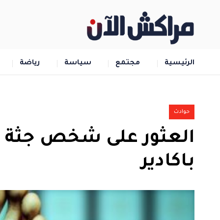
الرئيسية
مجتمع
سياسة
رياضة
حوادث
العثور على شخص جثة ه
باكادير