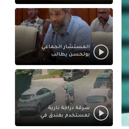
لإشكالات الملف
الاجتماعي في نقل
المحطة الطرقية إلى
العزوزية
المستشار الجماعي
بولحسن يطالب
بتوضيحات حول تعثر
أشغال شارع علال
الفاسي بمراكش
سرقة دراجة نارية
لمستخدم بفندق في
طريق الدار البيضاء