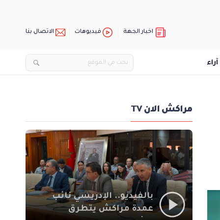
اخبار الجهة
فيديوهات
الاتصال بنا
آراء
مراكش الان TV
بالفيديو.. الإدريسي نائب
عمدة مراكش يتطرق