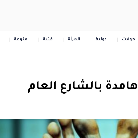
حوادث
دولية
المرأة
فنية
منوعة
امدة بالشارع العام