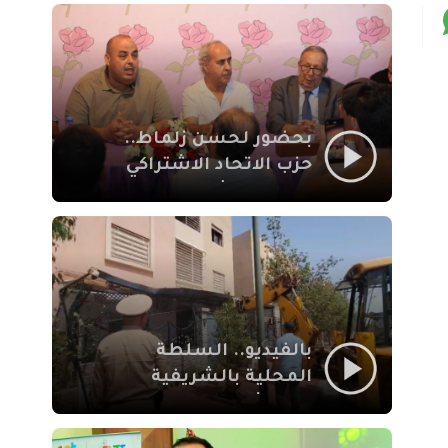
بمراكش
بحضور لحسن زلماط..
حزب الاتحاد الاشتراكي
للقوات الشعبية يفتتح
مقراً بمقاطعة سيدي
يوسف بن علي مراكش
بالفيديو.. السلطة
المحلية بالشريفية
بمراكش تتدخل لإزالة
بنايات غير قانونية بإقامة