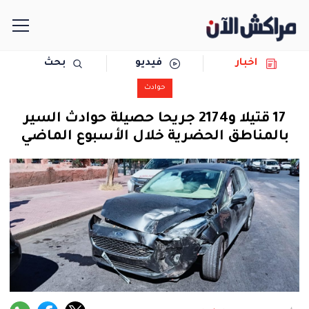
اخبار
فيديو
بحث
الرئيسية
حوادث
مجتمع
17 قتيلا و2174 جريحا حصيلة حوادث السير
بالمناطق الحضرية خلال الأسبوع الماضي
سياسة
رياضة
حوادث
دولية
المرأة