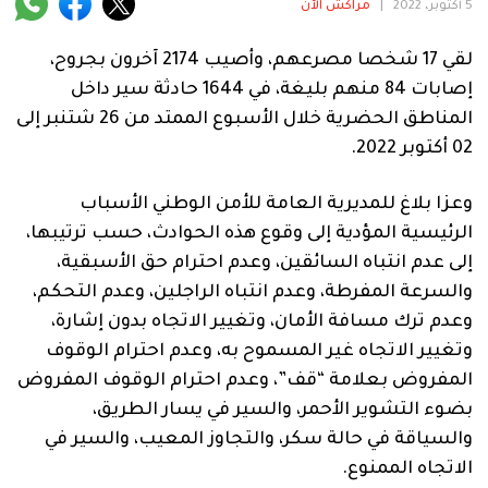
فنية
5 أكتوبر، 2022
|
مراكش الآن
منوعة
لقي 17 شخصا مصرعهم، وأصيب 2174 آخرون بجروح،
إصابات 84 منهم بليغة، في 1644 حادثة سير داخل
آراء
المناطق الحضرية خلال الأسبوع الممتد من 26 شتنبر إلى
02 أكتوبر 2022.
وعزا بلاغ للمديرية العامة للأمن الوطني الأسباب
.
الرئيسية المؤدية إلى وقوع هذه الحوادث، حسب ترتيبها،
إلى عدم انتباه السائقين، وعدم احترام حق الأسبقية،
والسرعة المفرطة، وعدم انتباه الراجلين، وعدم التحكم،
وعدم ترك مسافة الأمان، وتغيير الاتجاه بدون إشارة،
وتغيير الاتجاه غير المسموح به، وعدم احترام الوقوف
المفروض بعلامة “قف”، وعدم احترام الوقوف المفروض
بضوء التشوير الأحمر، والسير في يسار الطريق،
والسياقة في حالة سكر، والتجاوز المعيب، والسير في
الاتجاه الممنوع.