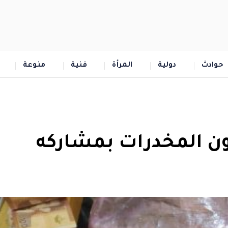
حوادث
دولية
المرأة
فنية
منوعة
روجون المخدرات بمشاركه