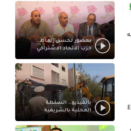
بمراكش
ه
بحضور لحسن زلماط..
حزب الاتحاد الاشتراكي
للقوات الشعبية يفتتح
مقراً بمقاطعة سيدي
يوسف بن علي مراكش
بالفيديو.. السلطة
ع
المحلية بالشريفية
بمراكش تتدخل لإزالة
بنايات غير قانونية بإقامة