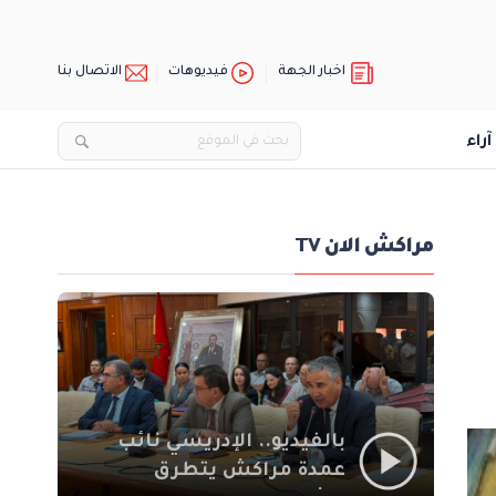
اخبار الجهة
فيديوهات
الاتصال بنا
آراء
مراكش الان TV
بالفيديو.. الإدريسي نائب
عمدة مراكش يتطرق