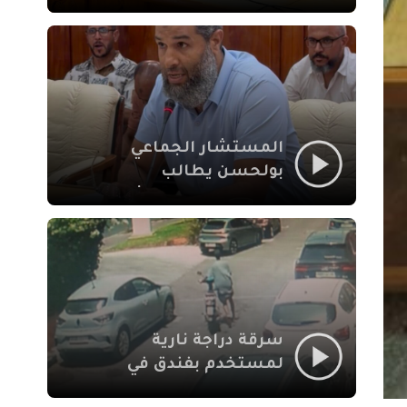
لإشكالات الملف
الاجتماعي في نقل
المحطة الطرقية إلى
العزوزية
المستشار الجماعي
بولحسن يطالب
بتوضيحات حول تعثر
أشغال شارع علال
الفاسي بمراكش
سرقة دراجة نارية
لمستخدم بفندق في
طريق الدار البيضاء