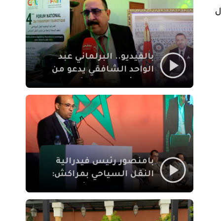
الإيمان
ل
بالفيديو.. البرلماني عبد
الواحد الشافقي يدعو من
مراكش إلى تحديث ترسانة
النقل السياحي لمواكبة
رهان 2030
بامنصور رئيس فيدرالية
النقل السياحي بمراكش:
جودة تجربة السائح
والاصلاح التشريعي
ركيزتان أساسيتان لكسب