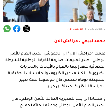
فنية
منوعة
آراء
7 أكتوبر، 2022
|
مراكش الآن
محمد لبيهي – مراكش الان
.
علمت “مراكش الان” ان الحموشي المدير العام للأمن
الوطني، أصدر تعليمات صارمة للفرقة الوطنية للشرطة
القضائية عهد إليها بالقيام بالأبحاث والتحريات
الضرورية، للكشف عن الظروف والملابسات الحقيقية
المحيطة بوفاة شخص كان موضوعا تحت تدبير
الحراسة النظرية بمدينة بن جرير.
واستنادا الى بلاغ للمديرية العامة للأمن الوطني، فان
المدير العام للأمن الوطني وجه تعليماته لجميع