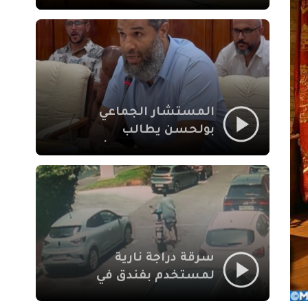
لإشكالات الملف
الاجتماعي في نقل
المحطة الطرقية إلى
العزوزية
المستشار الجماعي
بولحسن يطالب
بتوضيحات حول تعثر
أشغال شارع علال
الفاسي بمراكش
سرقة دراجة نارية
لمستخدم بفندق في
طريق الدار البيضاء