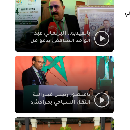
الإيمان
ني
بالفيديو.. البرلماني عبد
الواحد الشافقي يدعو من
مراكش إلى تحديث ترسانة
النقل السياحي لمواكبة
رهان 2030
بامنصور رئيس فيدرالية
النقل السياحي بمراكش:
جودة تجربة السائح
والاصلاح التشريعي
ركيزتان أساسيتان لكسب