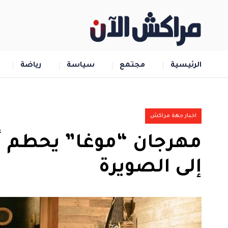
الرئيسية
مجتمع
سياسة
رياضة
اخبار جهة مراكش
مهرجان “موغا” يحطم أر
إلى الصويرة