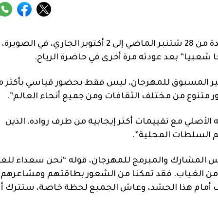
حطم مهرجان “موغا”، الذي نظم خلال الفترة الممتدة من 28 شتنبر الماضي إلى 2 أكتوبر الجاري، في الصويرة،
 شعبيا” بعد عودته مرة أخرى في حاضرة الرياح.
غير المسبوق للمهرجان، ليس فقط بحضور قياسي بأكثر م
 الأصلي مع تقييمات أكثر إيجابية من طرف رواده، الذين
م السلطات المحلية”.
سس المشارك والمبرمج للمهرجان، قوله “نحن سعداء للغا
 من الغياب. فقد تمكنا من الشعور بطاقتهم ومشاعرهم
زف أمام هذا الحشد، وعاش الجميع لحظة خاصة، ستترك أث