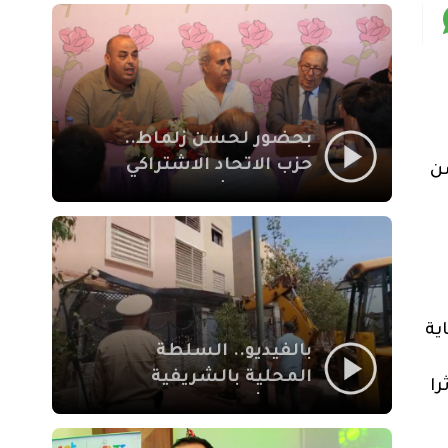
بمراكش
بحضور لحسن زلماط..
حزب الاتحاد الاشتراكي
ن
للقوات الشعبية يفتتح
مقراً بمقاطعة سيدي
يوسف بن علي مراكش
ية
بالفيديو.. السلطة
المحلية بالشريفية
را
بمراكش تتدخل لإزالة
بنايات غير قانونية بإقامة