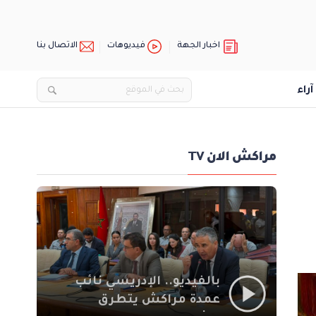
اخبار الجهة
فيديوهات
الاتصال بنا
آراء
مراكش الان TV
بالفيديو.. الإدريسي نائب
عمدة مراكش يتطرق