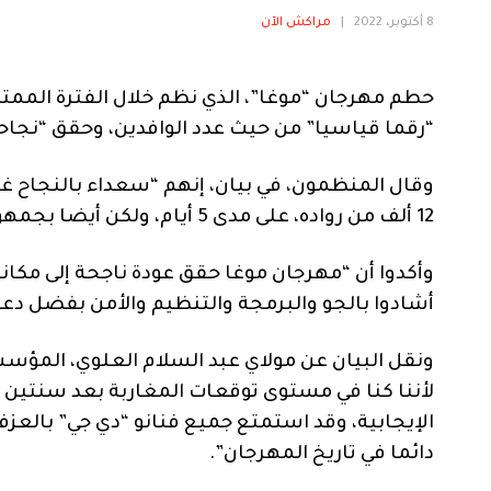
8 أكتوبر، 2022
|
مراكش الآن
“رقما قياسيا” من حيث عدد الوافدين، وحقق “نجاحا
وقال المنظمون، في بيان، إنهم “سعداء بالنجاح 
12 ألف من رواده، على مدى 5 أيام، ولكن أيضا بجمهور متنوع من مختلف الثقافات ومن جميع أنحاء العالم”.
وأكدوا أن “مهرجان موغا حقق عودة ناجحة إلى مكانه
أشادوا بالجو والبرمجة والتنظيم والأمن بفضل دع
ونقل البيان عن مولاي عبد السلام العلوي، المؤ
لأننا كنا في مستوى توقعات المغاربة بعد سنتين
الإيجابية، وقد استمتع جميع فنانو “دي جي” بالع
دائما في تاريخ المهرجان”.