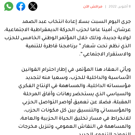
فنية
8 أكتوبر، 2022
|
مراكش الآن
منوعة
جرى اليوم السبت بسلا إعادة انتخاب عبد الصمد
عرشان، أمينا عاما لحزب الحركة الديمقراطية الاجتماعية،
آراء
لولاية جديدة، وذلك خلال المؤتمر الوطني الخامس للحزب
الذي نظم تحت شعار ” برنامجنا قاطرة للتنمية
والاستقرار الاجتماعي “.
.
ويأتي انعقاد هذا المؤتمر، في إطار احترام القوانين
الأساسية والداخلية للحزب، وسعيا منه لتجديد
مؤسساته الداخلية، والمساهمة في الإنتاج الفكري
والسياسي الذي يستحضر رهانات وآفاق المرحلة
المقبلة، فضلا عن تعميق أواصر التواصل الحزبي
والمؤسساتي والتنسيق بين كل مكونات الحزب،
للانخراط في مسار تخليق الحياة الحزبية والعامة،
والمساهمة في النقاش العمومي، وتنزيل مخرجات