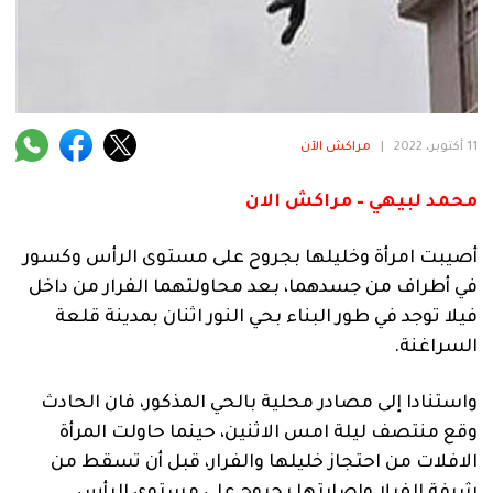
فنية
منوعة
آراء
11 أكتوبر، 2022
|
مراكش الآن
محمد لبيهي – مراكش الان
.
أصيبت امرأة وخليلها بجروح على مستوى الرأس وكسور
في أطراف من جسدهما، بعد محاولتهما الفرار من داخل
فيلا توجد في طور البناء بحي النور اثنان بمدينة قلعة
السراغنة.
واستنادا إلى مصادر محلية بالحي المذكور، فان الحادث
وقع منتصف ليلة امس الاثنين، حينما حاولت المرأة
الافلات من احتجاز خليلها والفرار، قبل أن تسقط من