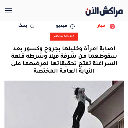
اخبار
فيديو
بحث
الرئيسية
اخبار جهة مراكش
مجتمع
اصابة امرأة وخليلها بجروح وكسور بعد
سقوطهما من شرفة فيلا وشرطة قلعة
سياسة
السراغنة تفتح تحقيقاتها لعرضهما على
النيابة العامة المختصة
رياضة
حوادث
دولية
المرأة