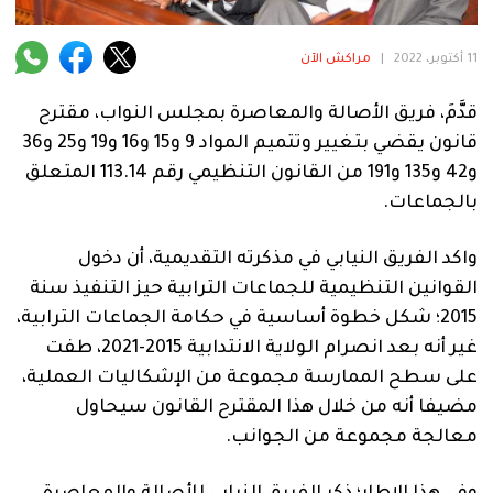
فنية
منوعة
11 أكتوبر، 2022
|
مراكش الآن
آراء
قدَّمَ، فريق الأصالة والمعاصرة بمجلس النواب، مقترح
قانون يقضي بتغيير وتتميم المواد 9 و15 و16 و19 و25 و36
و42 و135 و191 من القانون التنظيمي رقم 113.14 المتعلق
بالجماعات.
.
واكد الفريق النيابي في مذكرته التقديمية، أن دخول
القوانين التنظيمية للجماعات الترابية حيز التنفيذ سنة
2015؛ شكل خطوة أساسية في حكامة الجماعات الترابية،
غير أنه بعد انصرام الولاية الانتدابية 2015-2021، طفت
على سطح الممارسة مجموعة من الإشكاليات العملية،
مضيفا أنه من خلال هذا المقترح القانون سيحاول
معالجة مجموعة من الجوانب.