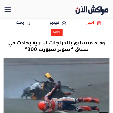
اخبار
فيديو
بحث
الرئيسية
رياضة
مجتمع
وفاة متسابق بالدراجات النارية بحادث في
سباق “سوبر سبورت 300”
سياسة
رياضة
حوادث
دولية
المرأة