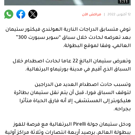
فنية
12 أكتوبر، 2022
|
مراكش الآن
منوعة
توفي متسابق الدراجات النارية الهولندي فيكتور ستيمان
آراء
بعد تعرضه لحادث خلال سباق “سوبر سبورت 300”
العالمي، وفقا لموقع البطولة.
.
وتعرض ستيمان البالغ 22 عاما لحادث اصطدام خلال
السباق الذي أقيم في مدينة بورتيماو البرتغالية.
وتسبب حادث اصطدام العديد من الدراجين
لتوقف السباق فورا، قبل أن يتم نقل ستيمان بطائرة
هليكوبتر إلى المستشفى، إلا أنه فارق الحياة متأثرا
بجراحه.
ودخل ستيمان جولة Pirelli البرتغالية مع فرصة للفوز
ببطولة العالم، برصيد أربعة انتصارات وثلاثة مراكز أولية