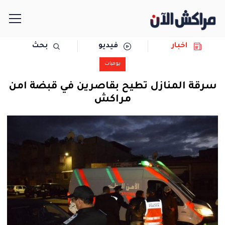
اخبار
فيديو
بحث
الرئيسية
يوميات
مجتمع
سرقة المنازل تطيح بقاصرين في قبضة امن
مراكش
سياسة
رياضة
حوادث
دولية
المرأة