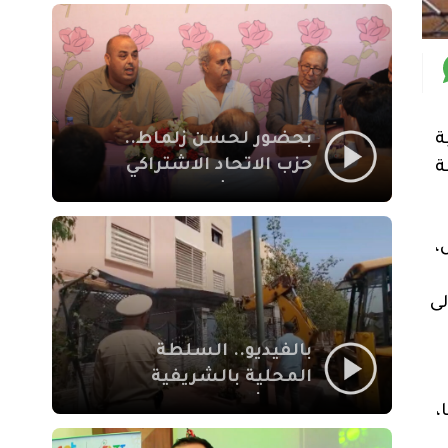
بمراكش
بحضور لحسن زلماط..
ة
حزب الاتحاد الاشتراكي
ة
للقوات الشعبية يفتتح
مقراً بمقاطعة سيدي
يوسف بن علي مراكش
،
لى
بالفيديو.. السلطة
المحلية بالشريفية
بمراكش تتدخل لإزالة
،
بنايات غير قانونية بإقامة