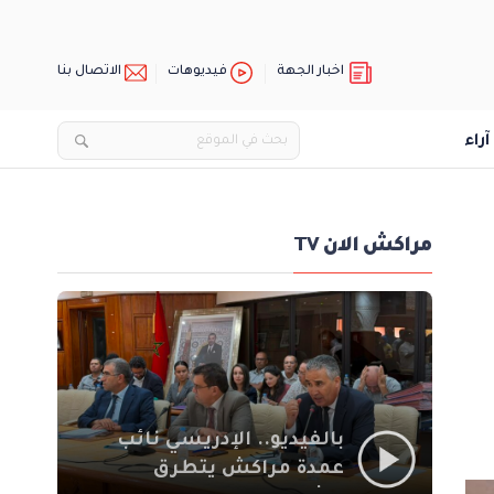
اخبار الجهة
فيديوهات
الاتصال بنا
آراء
مراكش الان TV
بالفيديو.. الإدريسي نائب
عمدة مراكش يتطرق