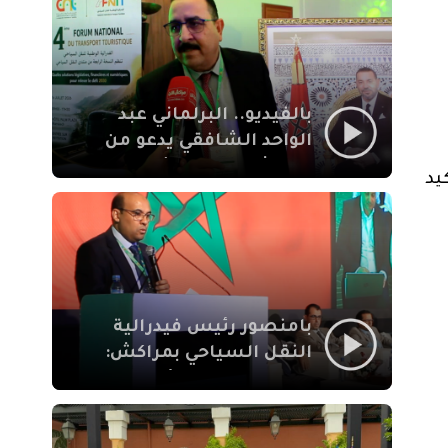
الإيمان
بالفيديو.. البرلماني عبد
الواحد الشافقي يدعو من
مراكش إلى تحديث ترسانة
يد
النقل السياحي لمواكبة
رهان 2030
بامنصور رئيس فيدرالية
النقل السياحي بمراكش:
جودة تجربة السائح
والاصلاح التشريعي
ركيزتان أساسيتان لكسب