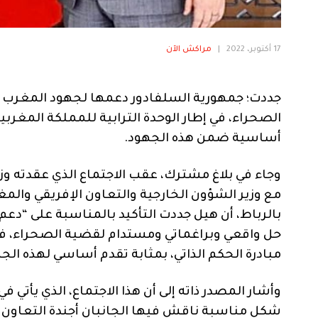
17 أكتوبر، 2022
|
مراكش الآن
جددت؛ جمهورية السلفادور دعمها لجهود المغرب 
الصحراء، في إطار الوحدة الترابية للمملكة المغربي
أساسية ضمن هذه الجهود.
وجاء في بلاغ مشترك، عقب الاجتماع الذي عقدته وز
مع وزير الشؤون الخارجية والتعاون الإفريقي والم
بالرباط، أن هيل جددت التأكيد بالمناسبة على “دعم
حل واقعي وبراغماتي ومستدام لقضية الصحراء، في إط
مبادرة الحكم الذاتي، بمثابة تقدم أساسي لهذه الج
وأشار المصدر ذاته إلى أن هذا الاجتماع، الذي يأتي ف
شكل مناسبة ناقش فيها الجانبان أجندة التعاون الث