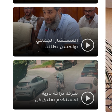
لإشكالات الملف
الاجتماعي في نقل
المحطة الطرقية إلى
العزوزية
المستشار الجماعي
بولحسن يطالب
بتوضيحات حول تعثر
أشغال شارع علال
الفاسي بمراكش
سرقة دراجة نارية
لمستخدم بفندق في
طريق الدار البيضاء