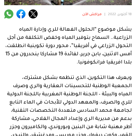
فنية
18 أكتوبر، 2022
|
مراكش الآن
منوعة
يشكل موضوع “الحلول الفعالة للري وإدارة المياه
آراء
الزراعية.. السماح بتوفير المياه وخفض التكلفة من أجل
التحول الزراعي في أفريقيا”، محور دورة تكوينية انطلقت،
أمس الاثنين، بابن جرير، لفائدة 19 مشاركا ينحدرون من 15
.
بلدا افريقيا فرانكوفونيا.
ويعرف هذا التكوين، الذي تنظمه بشكل مشترك،
الجمعية الوطنية للتحسينات العقارية والري وصرف
المياه والبيئة – اللجنة الوطنية المغربية باللجنة الدولية
للري والصرف، والمعهد الدولي للأبحاث في الماء التابع
لجامعة محمد السادس متعددة التخصصات التقنية،
بدعم من مديرية الري وإعداد المجال الفلاحي، مشاركة
أطر مهنية شابة من البنين وبوروندي، والكاميرون وجزر
القمر، وكوت ديفوار، وجزر موريس، ومدغشقر، والنيجر،