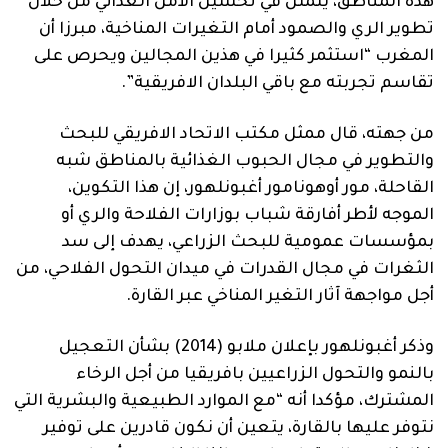
هذه المناطق، يتمثل في تحسين الأمن الغذائي من خلال
تطوير الري والصمود أمام التغيرات المناخية، مبرزا أن
المغرب “استثمر كثيرا في هذين المجالين ويحرص على
تقاسم تجربته مع باقي البلدان الافريقية”.
من جهته، قال ممثل مكتب الاتحاد الافريقي للبحث
والتطوير في مجال الحبوب الغذائية بالمناطق شبه
القاحلة، مور أوهونامور أغبونلهور، إن هذا التكوين،
الموجه لأطر أفارقة شباب بوزارات الفلاحة والري أو
بمؤسسات عمومية للبحث الزراعي، يهدف إلى سد
الثغرات في مجال القدرات في ميدان التحول الفلاحي، من
أجل مواجهة آثار التغير المناخي عبر القارة.
وذكر أغبونلهور بإعلان ملابو (2014) بشأن التعجيل
بالنمو والتحول الزراعيين بافريقيا من أجل الرخاء
المشترك، مؤكدا أنه “مع الموارد الطبيعية والبشرية التي
نتوفر عليها بالقارة، يتعين أن نكون قادرين على توفير