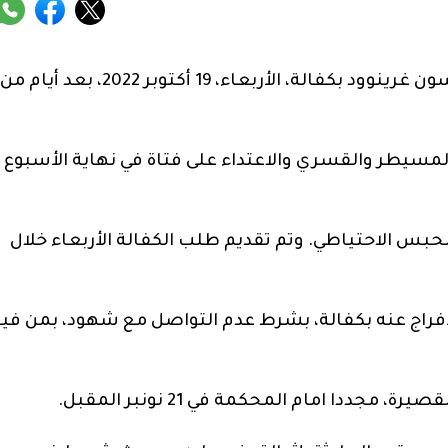
أطلق سراح لاعب مانشستر يونايتد الإنجليزي مايسون غرينوود بكفالة، الأربعاء، 19 أكتوبر 2022، بعد أيام من
والسلوك المسيطر والقسري والاعتداء على فتاة في نهاية الأسبوع
حبس الاحتياطي. وتم تقديم طلب الكفالة الأربعاء خلال
إفراج عنه بكفالة، بشرط عدم التواصل مع شهود، بمن في
دا امام المحكمة في 21 نونبر المقبل.