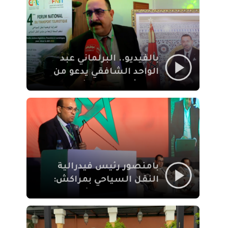
الإيمان
بالفيديو.. البرلماني عبد
الواحد الشافقي يدعو من
مراكش إلى تحديث ترسانة
النقل السياحي لمواكبة
رهان 2030
بامنصور رئيس فيدرالية
النقل السياحي بمراكش:
جودة تجربة السائح
والاصلاح التشريعي
ركيزتان أساسيتان لكسب