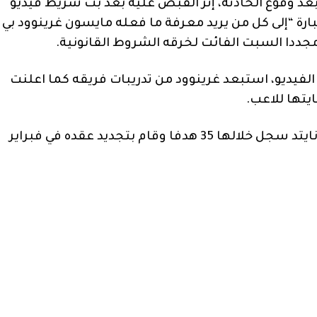
 بعد وقوع الحادثة، إثر القبض عليه بعد بث شريط فيديو
ة “إلى كل من يريد معرفة ما فعله مايسون غرينوود بي
مجددا السبت الفائت لخرقه الشروط القانونية.
الفيديو، استبعد غرينوود من تدريبات فريقه كما اعلنت
يتها للاعب.
وخاض غرينوود 129 مباراة في صفوف مانشستر يونايتد سجل خلالها 35 هدفا وقام بتجديد عقده في فبراير