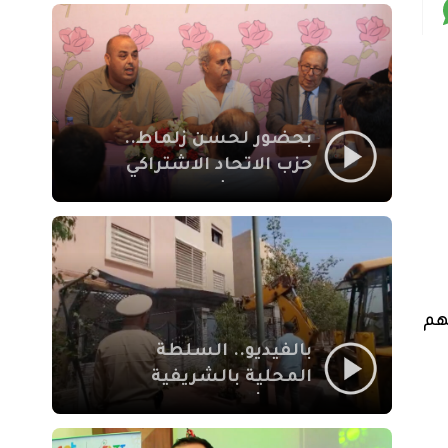
بمراكش
بحضور لحسن زلماط..
حزب الاتحاد الاشتراكي
للقوات الشعبية يفتتح
مقراً بمقاطعة سيدي
يوسف بن علي مراكش
هم
بالفيديو.. السلطة
المحلية بالشريفية
بمراكش تتدخل لإزالة
بنايات غير قانونية بإقامة