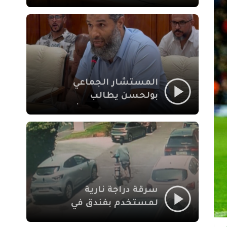
لإشكالات الملف
الاجتماعي في نقل
المحطة الطرقية إلى
العزوزية
المستشار الجماعي
بولحسن يطالب
بتوضيحات حول تعثر
أشغال شارع علال
الفاسي بمراكش
سرقة دراجة نارية
لمستخدم بفندق في
طريق الدار البيضاء