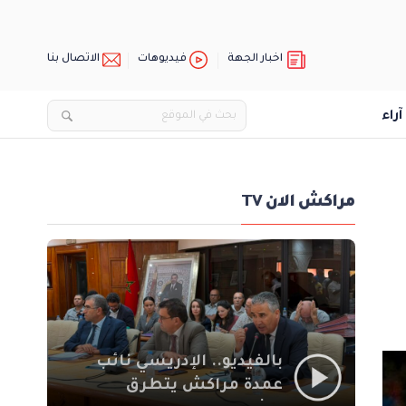
اخبار الجهة
فيديوهات
الاتصال بنا
آراء
مراكش الان TV
بالفيديو.. الإدريسي نائب
عمدة مراكش يتطرق