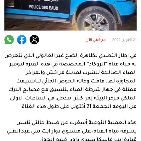
فنية
منوعة
آراء
21 أكتوبر، 2022
|
مراكش الآن
في إطار التصدي لظاهرة الضخ غير القانوني الذي تتعرض
.
له مياه قناة “الروكاد” المخصصة في هذه الفترة لتوفير
المياه الصالحة للشرب لمدينة مراكش والمراكز
المجاورة لها، قامت وكالة الحوض المائي لتانسيفت
ممثلة في جهاز شرطة المياه بتنسيق مع مصالح الدرك
الملكي مركز البيئة بمراكش بتدخل، في الساعات الاولى
من اليومه الجمعة 21 أكتوبر، على طول هذه القناة.
هذه العملية النوعية أسفرت عن ضبط حالتي تلبس
بسرقة مياه القناة، على مستوى دوار ايت سي عبد الغني
قيادة ايت فاسكا سيدي داود إقليم الحوز.