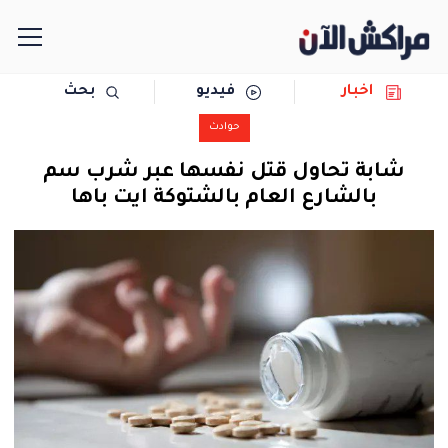
اخبار
فيديو
بحث
الرئيسية
حوادث
مجتمع
شابة تحاول قتل نفسها عبر شرب سم
بالشارع العام بالشتوكة ايت باها
سياسة
رياضة
حوادث
دولية
المرأة