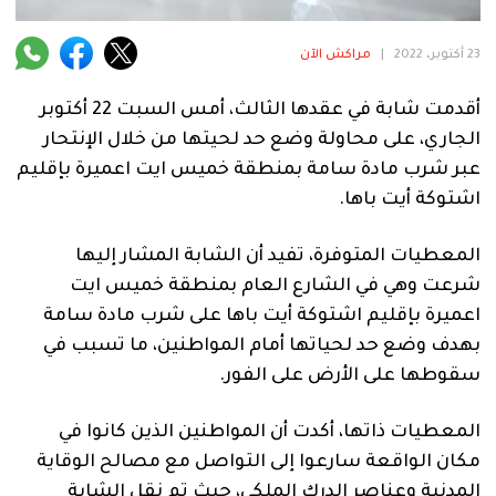
فنية
23 أكتوبر، 2022
|
مراكش الآن
منوعة
أقدمت شابة في عقدها الثالث، أمس السبت 22 أكتوبر
آراء
الجاري، على محاولة وضع حد لحيتها من خلال الإنتحار
عبر شرب مادة سامة بمنطقة خميس ايت اعميرة بإقليم
اشتوكة أيت باها.
.
المعطيات المتوفرة، تفيد أن الشابة المشار إليها
شرعت وهي في الشارع العام بمنطقة خميس ايت
اعميرة بإقليم اشتوكة أيت باها على شرب مادة سامة
بهدف وضع حد لحياتها أمام المواطنين، ما تسبب في
سقوطها على الأرض على الفور.
المعطيات ذاتها، أكدت أن المواطنين الذين كانوا في
مكان الواقعة سارعوا إلى التواصل مع مصالح الوقاية
المدنية وعناصر الدرك الملكي، حيث تم نقل الشابة