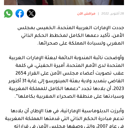
فنية
28 أكتوبر، 2022
|
مراكش الآن
منوعة
جددت الإمارات العربية المتحدة، الخميس بمجلس
آراء
الأمن، تأكيد دعمها الكامل لمخطط الحكم الذاتي
المغربي ولسيادة المملكة على صحرائها.
.
وأوضحت نائبة المندوبة الدائمة لبعثة الإمارات العربية
المتحدة لدى الأمم المتحدة، أميرة الحفيتي، في كلمة
عقب تصويت أعضاء مجلس الأمن على القرار 2654
القاضي بتمديد ولاية بعثة المينورسو إلى غاية 31 أكتوبر
2023، أن بلادها تجدد “دعمها الكامل للمملكة المغربية
وسيادتها على منطقة الصحراء المغربية بكاملها”.
وأبرزت الدبلوماسية الإماراتية، في هذا الإطار، أن بلادها
تدعم مبادرة الحكم الذاتي التي قدمتها المملكة المغربية
في عام 2007، والتي وصفها مجلس الأمن في قراراته