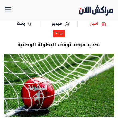
اخبار
فيديو
بحث
الرئيسية
رياضة
مجتمع
تحديد موعد توقف البطولة الوطنية
سياسة
رياضة
حوادث
دولية
المرأة