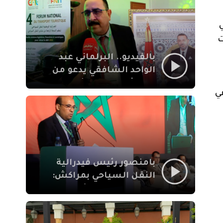
الإيمان
ت
بالفيديو.. البرلماني عبد
الواحد الشافقي يدعو من
مراكش إلى تحديث ترسانة
ي
النقل السياحي لمواكبة
رهان 2030
بامنصور رئيس فيدرالية
النقل السياحي بمراكش:
جودة تجربة السائح
والاصلاح التشريعي
ركيزتان أساسيتان لكسب