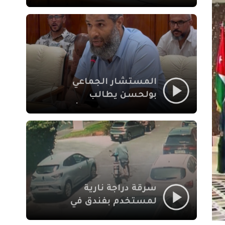
لإشكالات الملف
الاجتماعي في نقل
المحطة الطرقية إلى
العزوزية
المستشار الجماعي
بولحسن يطالب
بتوضيحات حول تعثر
أشغال شارع علال
الفاسي بمراكش
سرقة دراجة نارية
لمستخدم بفندق في
طريق الدار البيضاء