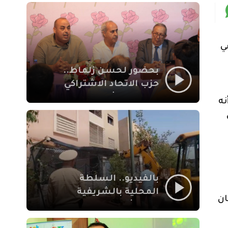
بمراكش
ي
بحضور لحسن زلماط..
حزب الاتحاد الاشتراكي
للقوات الشعبية يفتتح
مة، أنه
مقراً بمقاطعة سيدي
يوسف بن علي مراكش
بالفيديو.. السلطة
المحلية بالشريفية
ان
بمراكش تتدخل لإزالة
بنايات غير قانونية بإقامة