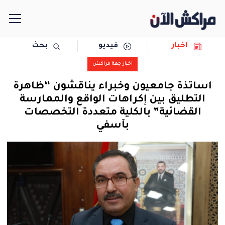
اخبار
فيديو
بحث
الرئيسية
اخبار جهة مراكش
مجتمع
اساتذة جامعيون وخبراء يناقشون “ظاهرة
التطليق بين إكراهات الواقع والممارسة
سياسة
القضائية” بالكلية متعددة التخصصات
بآسفي
رياضة
حوادث
دولية
المرأة