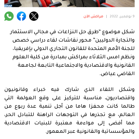
فنية
منوعة
9 نوفمبر، 2022
|
مراكش الآن
آراء
شكل موضوع “طرق حل النزاعات في مجالي الاستثمار
والتجارة الدوليين” محور نقاشات لقاء دراسي خصص
للجنة الأمم المتحدة للقانون التجاري الدولي بإفريقيا،
ونظم امس الثلاثاء بمراكش بمبادرة من كلية العلوم
.
القانونية والاقتصادية والاجتماعية التابعة لجامعة
القاضي عياض.
وشكل اللقاء الذي شارك فيه خبراء وقانونيون
واقتصاديون، مناسبة للتركيز على وقع العولمة التي
طالما كانت محفزا هاما من أجل تنمية عدة ربوع من
العالم، مع تجذرها في التوجهات الراهنة للتبادل الحر،
مما أفضى إلى مواءمة معتبرة للبنيات الاقتصادية
والمؤسساتية والقانونية عبر المعمور.