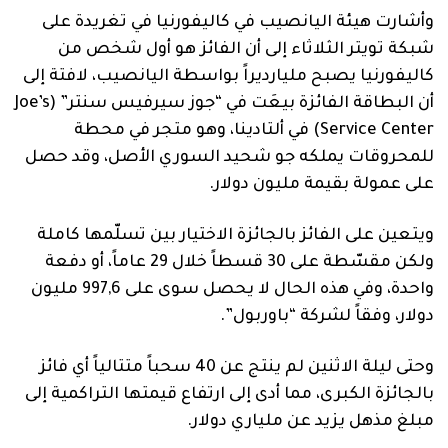
وأشارت هيئة اليانصيب في كاليفورنيا في تغريدة على
شبكة تويتر الثلاثاء إلى أن الفائز هو أول شخص من
كاليفورنيا يصبح مليارديراً بواسطة اليانصيب، لافتة إلى
أن البطاقة الفائزة بيعَت في “جوز سيرفيس سنتر” (Joe’s
Service Center) في ألتادينا، وهو متجر في محطة
للمحروقات يملكه جو شحيد السوري الأصل، وقد حصل
على عمولة بقيمة مليون دولار.
ويتعين على الفائز بالجائزة الاختيار بين تسلّمها كاملة
ولكن مقسّطة على 30 قسطاً خلال 29 عاماً، أو دفعة
واحدة، وفي هذه الحال لا يحصل سوى على 997,6 مليون
دولار، وفقاً لشركة “باوربول”.
وحتى ليلة الاثنين لم ينتج عن 40 سحباً متتالياً أي فائز
بالجائزة الكبرى، مما أدى إلى ارتفاع قيمتها التراكمية إلى
مبلغ مذهل يزيد عن ملياري دولار.