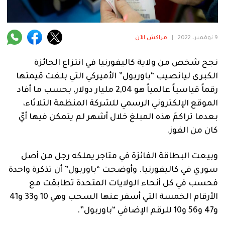
فنية
منوعة
9 نوفمبر، 2022
|
مراكش الآن
آراء
نجح شخص من ولاية كاليفورنيا في انتزاع الجائزة
الكبرى ليانصيب “باوربول” الأميركي التي بلغت قيمتها
رقماً قياسياً عالمياً هو 2,04 مليار دولار، بحسب ما أفاد
.
الموقع الإلكتروني الرسمي للشركة المنظمة الثلاثاء،
بعدما تراكمَ هذه المبلغ خلال أشهر لم يتمكن فيها أيّ
كان من الفوز.
وبيعت البطاقة الفائزة في متاجر يملكه رجل من أصل
سوري في كاليفورنيا. وأوضحت “باوربول” أن تذكرة واحدة
فحسب في كل أنحاء الولايات المتحدة تطابقت مع
الأرقام الخمسة التي أسفر عنها السحب وهي 10 و33 و41
و47 و56 و10 للرقم الإضافي “باوربول”.