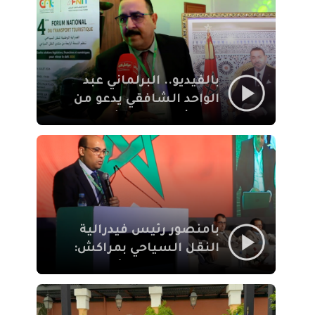
الإيمان
بالفيديو.. البرلماني عبد
الواحد الشافقي يدعو من
مراكش إلى تحديث ترسانة
النقل السياحي لمواكبة
رهان 2030
بامنصور رئيس فيدرالية
النقل السياحي بمراكش:
جودة تجربة السائح
والاصلاح التشريعي
ركيزتان أساسيتان لكسب