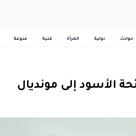
حوادث
دولية
المرأة
فنية
منوعة
حة الأسود إلى مونديال