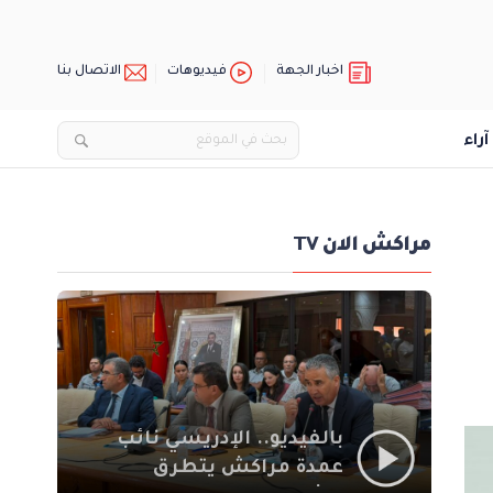
اخبار الجهة
فيديوهات
الاتصال بنا
آراء
مراكش الان TV
بالفيديو.. الإدريسي نائب
عمدة مراكش يتطرق