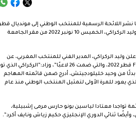
فا نشر اللائحة الرسمية للمنتخب الوطني إلى مونديال قطر
2022، مباشرة بعد إعلانها من قبل الناخب الوطني وليد الركراكي، الخميس 10 نونبر 2022 من مقر الجامعة
علن وليد الركراكي، المدير الفني للمنتخب المغربي، عن
قائمته النهائية لخوض منافسات كأس العالم FIFA قطر 2022، والتي ضمت 26 لاعبًا”، وزاد:”الركراكي ال
 الماضي الماضي بدلًا من وحيد خليلودجيتش، أدرج ضمن قائمته المهاجم
لذي يعود للمرة الأولى لتمثيل المنتخب الوطني منذ عام
ة تواجدا معتادا لياسين بونو حارس مرمى إشبيلية،
يضًا ثنائي الدوري الإنجليزي حكيم زياش ونايف أكرد”.