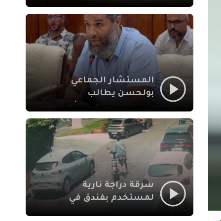
لإشكالات الملف
الاجتماعي في نقل
المحطة الطرقية إلى
العزوزية
المستشار الجماعي
بولحسن يطالب
بتوضيحات حول تعثر
أشغال شارع علال
الفاسي بمراكش
سرقة دراجة نارية
لمستخدم بفندق في
طريق الدار البيضاء