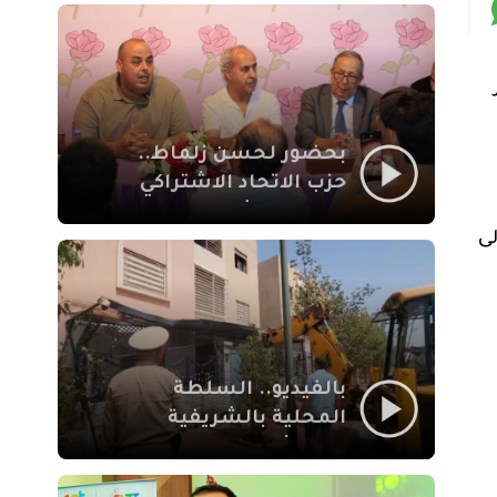
بمراكش
بحضور لحسن زلماط..
حزب الاتحاد الاشتراكي
للقوات الشعبية يفتتح
ذي تولى
مقراً بمقاطعة سيدي
يوسف بن علي مراكش
بالفيديو.. السلطة
المحلية بالشريفية
بمراكش تتدخل لإزالة
بنايات غير قانونية بإقامة