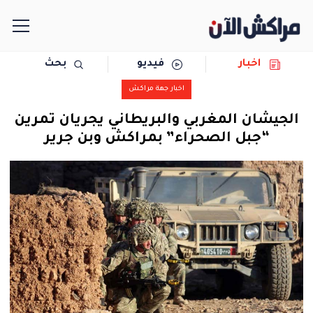
اخبار
فيديو
بحث
الرئيسية
اخبار جهة مراكش
مجتمع
الجيشان المغربي والبريطاني يجريان تمرين
“جبل الصحراء” بمراكش وبن جرير
سياسة
رياضة
حوادث
دولية
المرأة